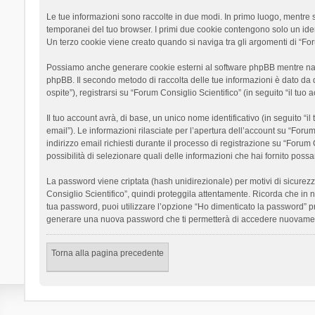
Le tue informazioni sono raccolte in due modi. In primo luogo, mentre si
temporanei del tuo browser. I primi due cookie contengono solo un ident
Un terzo cookie viene creato quando si naviga tra gli argomenti di “Foru
Possiamo anche generare cookie esterni al software phpBB mentre navigh
phpBB. Il secondo metodo di raccolta delle tue informazioni è dato da 
ospite”), registrarsi su “Forum Consiglio Scientifico” (in seguito “il tuo
Il tuo account avrà, di base, un unico nome identificativo (in seguito “
email”). Le informazioni rilasciate per l’apertura dell’account su “Foru
indirizzo email richiesti durante il processo di registrazione su “Forum C
possibilità di selezionare quali delle informazioni che hai fornito poss
La password viene criptata (hash unidirezionale) per motivi di sicurezz
Consiglio Scientifico”, quindi proteggila attentamente. Ricorda che in 
tua password, puoi utilizzare l’opzione “Ho dimenticato la password” p
generare una nuova password che ti permetterà di accedere nuovamen
Torna alla pagina precedente