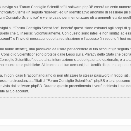
 naviga su “Forum Consiglio Scientifico” il software phpBB creerà un certo numero di
ificativo utente (in seguito “user-id”) ed un identificativo anonimo di sessione (i
m Consiglio Scientifico” e viene usato per memorizzare gli argomenti letti da quelli
i su “Forum Consiglio Scientifico”, benché questi siano estranei agli scopi di que
quello che tu inserisci volontariamente. Con questo sono intesi e non limitati ad es
 account”) e l’invio di messaggi dopo la registrazione e l’accesso (in seguito “i tuoi m
il tuo nome utente”), una password da usare per accedere al tuo account (in seguito “
m Consiglio Scientifico” sono protette dalle Leggi sulla Privacy dello Stato che ospit
onsiglio Scientifico”, quale altra informazione sia obbligatoria o opzionale, è a totale
ano essere rese pubbliche. All’interno del tuo account, hai facoltà di opt-in o opt-o
a. In ogni caso ti raccomandiamo di non utilizzare la stessa password in troppi sit
nessuna circostanza affiliati di “Forum Consiglio Scientifico”, phpBB o terzi posson
revista dal software phpBB. Durante questo procedimento ti verrà richiesto il tuo n
te al tuo account.