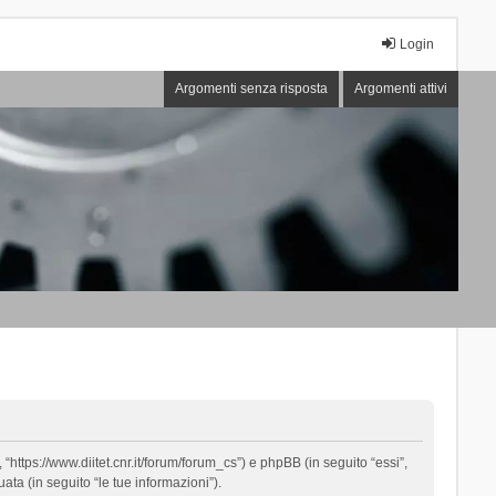
Login
Argomenti senza risposta
Argomenti attivi
“https://www.diitet.cnr.it/forum/forum_cs”) e phpBB (in seguito “essi”,
ta (in seguito “le tue informazioni”).