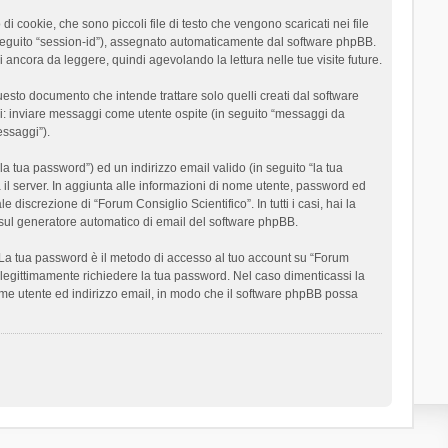
 cookie, che sono piccoli file di testo che vengono scaricati nei file
n seguito “session-id”), assegnato automaticamente dal software phpBB.
 ancora da leggere, quindi agevolando la lettura nelle tue visite future.
sto documento che intende trattare solo quelli creati dal software
si: inviare messaggi come utente ospite (in seguito “messaggi da
essaggi”).
la tua password”) ed un indirizzo email valido (in seguito “la tua
a il server. In aggiunta alle informazioni di nome utente, password ed
 discrezione di “Forum Consiglio Scientifico”. In tutti i casi, hai la
ut sul generatore automatico di email del software phpBB.
i. La tua password è il metodo di accesso al tuo account su “Forum
o legittimamente richiedere la tua password. Nel caso dimenticassi la
ome utente ed indirizzo email, in modo che il software phpBB possa