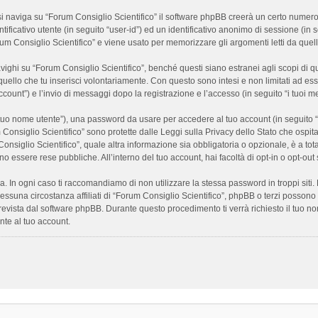
 naviga su “Forum Consiglio Scientifico” il software phpBB creerà un certo numero di
ificativo utente (in seguito “user-id”) ed un identificativo anonimo di sessione (i
m Consiglio Scientifico” e viene usato per memorizzare gli argomenti letti da quelli
i su “Forum Consiglio Scientifico”, benché questi siano estranei agli scopi di que
quello che tu inserisci volontariamente. Con questo sono intesi e non limitati ad es
 account”) e l’invio di messaggi dopo la registrazione e l’accesso (in seguito “i tuoi m
il tuo nome utente”), una password da usare per accedere al tuo account (in seguito “
m Consiglio Scientifico” sono protette dalle Leggi sulla Privacy dello Stato che ospit
onsiglio Scientifico”, quale altra informazione sia obbligatoria o opzionale, è a totale
ano essere rese pubbliche. All’interno del tuo account, hai facoltà di opt-in o opt-o
a. In ogni caso ti raccomandiamo di non utilizzare la stessa password in troppi sit
nessuna circostanza affiliati di “Forum Consiglio Scientifico”, phpBB o terzi posson
revista dal software phpBB. Durante questo procedimento ti verrà richiesto il tuo n
te al tuo account.