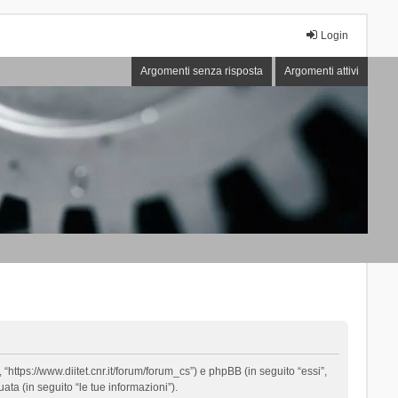
Login
Argomenti senza risposta
Argomenti attivi
“https://www.diitet.cnr.it/forum/forum_cs”) e phpBB (in seguito “essi”,
ta (in seguito “le tue informazioni”).