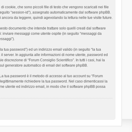
 cookie, che sono piccoli file di testo che vengono scaricati nei file
n seguito “session-id”), assegnato automaticamente dal software phpBB.
 ancora da leggere, quindi agevolando la lettura nelle tue visite future.
sto documento che intende trattare solo quelli creati dal software
si: inviare messaggi come utente ospite (in seguito “messaggi da
essaggi”).
la tua password”) ed un indirizzo email valido (in seguito “la tua
a il server. In aggiunta alle informazioni di nome utente, password ed
 discrezione di “Forum Consiglio Scientifico”. In tutti i casi, hai la
ut sul generatore automatico di email del software phpBB.
i. La tua password è il metodo di accesso al tuo account su “Forum
o legittimamente richiedere la tua password. Nel caso dimenticassi la
ome utente ed indirizzo email, in modo che il software phpBB possa