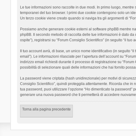
Le tue informazioni sono raccolte in due modi. In primo luogo, mentre si
temporanei del tuo browser. I primi due cookie contengono solo un ident
Un terzo cookie viene creato quando si naviga tra gli argomenti di “Foru
Possiamo anche generare cookie esterni al software phpBB mentre navigh
phpBB. Il secondo metodo di raccolta delle tue informazioni è dato da 
ospite”), registrarsi su “Forum Consiglio Scientifico” (in seguito “il tuo
Il tuo account avrà, di base, un unico nome identificativo (in seguito “
email”). Le informazioni rilasciate per l’apertura dell’account su “Foru
indirizzo email richiesti durante il processo di registrazione su “Forum C
possibilità di selezionare quali delle informazioni che hai fornito poss
La password viene criptata (hash unidirezionale) per motivi di sicurezz
Consiglio Scientifico”, quindi proteggila attentamente. Ricorda che in 
tua password, puoi utilizzare l’opzione “Ho dimenticato la password” p
generare una nuova password che ti permetterà di accedere nuovamen
Torna alla pagina precedente