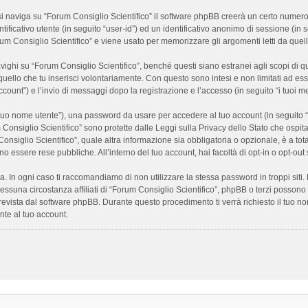
 naviga su “Forum Consiglio Scientifico” il software phpBB creerà un certo numero di
ificativo utente (in seguito “user-id”) ed un identificativo anonimo di sessione (i
m Consiglio Scientifico” e viene usato per memorizzare gli argomenti letti da quelli
i su “Forum Consiglio Scientifico”, benché questi siano estranei agli scopi di que
quello che tu inserisci volontariamente. Con questo sono intesi e non limitati ad es
 account”) e l’invio di messaggi dopo la registrazione e l’accesso (in seguito “i tuoi m
il tuo nome utente”), una password da usare per accedere al tuo account (in seguito “
m Consiglio Scientifico” sono protette dalle Leggi sulla Privacy dello Stato che ospit
onsiglio Scientifico”, quale altra informazione sia obbligatoria o opzionale, è a totale
ano essere rese pubbliche. All’interno del tuo account, hai facoltà di opt-in o opt-o
a. In ogni caso ti raccomandiamo di non utilizzare la stessa password in troppi sit
nessuna circostanza affiliati di “Forum Consiglio Scientifico”, phpBB o terzi posson
revista dal software phpBB. Durante questo procedimento ti verrà richiesto il tuo n
te al tuo account.