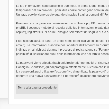
Le tue informazioni sono raccolte in due modi. In primo luogo, mentre si
temporanei del tuo browser. I primi due cookie contengono solo un ident
Un terzo cookie viene creato quando si naviga tra gli argomenti di “Foru
Possiamo anche generare cookie esterni al software phpBB mentre navigh
phpBB. Il secondo metodo di raccolta delle tue informazioni è dato da 
ospite”), registrarsi su “Forum Consiglio Scientifico” (in seguito “il tuo
Il tuo account avrà, di base, un unico nome identificativo (in seguito “
email”). Le informazioni rilasciate per l’apertura dell’account su “Foru
indirizzo email richiesti durante il processo di registrazione su “Forum C
possibilità di selezionare quali delle informazioni che hai fornito poss
La password viene criptata (hash unidirezionale) per motivi di sicurezz
Consiglio Scientifico”, quindi proteggila attentamente. Ricorda che in 
tua password, puoi utilizzare l’opzione “Ho dimenticato la password” p
generare una nuova password che ti permetterà di accedere nuovamen
Torna alla pagina precedente