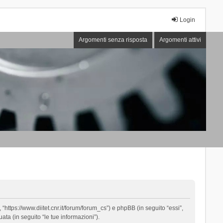
Login
Argomenti senza risposta
Argomenti attivi
“https://www.diitet.cnr.it/forum/forum_cs”) e phpBB (in seguito “essi”,
ta (in seguito “le tue informazioni”).