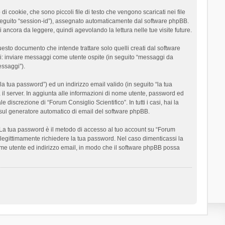
 cookie, che sono piccoli file di testo che vengono scaricati nei file
n seguito “session-id”), assegnato automaticamente dal software phpBB.
 ancora da leggere, quindi agevolando la lettura nelle tue visite future.
sto documento che intende trattare solo quelli creati dal software
si: inviare messaggi come utente ospite (in seguito “messaggi da
essaggi”).
la tua password”) ed un indirizzo email valido (in seguito “la tua
a il server. In aggiunta alle informazioni di nome utente, password ed
 discrezione di “Forum Consiglio Scientifico”. In tutti i casi, hai la
ut sul generatore automatico di email del software phpBB.
i. La tua password è il metodo di accesso al tuo account su “Forum
o legittimamente richiedere la tua password. Nel caso dimenticassi la
ome utente ed indirizzo email, in modo che il software phpBB possa