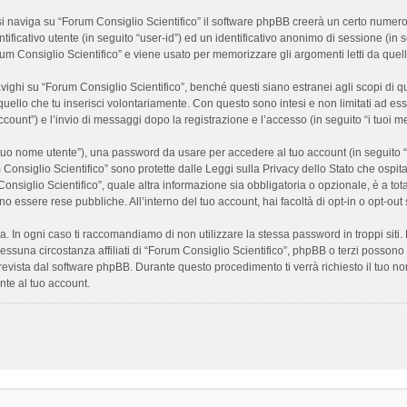
 naviga su “Forum Consiglio Scientifico” il software phpBB creerà un certo numero di
ificativo utente (in seguito “user-id”) ed un identificativo anonimo di sessione (i
m Consiglio Scientifico” e viene usato per memorizzare gli argomenti letti da quelli
i su “Forum Consiglio Scientifico”, benché questi siano estranei agli scopi di que
quello che tu inserisci volontariamente. Con questo sono intesi e non limitati ad es
 account”) e l’invio di messaggi dopo la registrazione e l’accesso (in seguito “i tuoi m
il tuo nome utente”), una password da usare per accedere al tuo account (in seguito “
m Consiglio Scientifico” sono protette dalle Leggi sulla Privacy dello Stato che ospit
onsiglio Scientifico”, quale altra informazione sia obbligatoria o opzionale, è a totale
ano essere rese pubbliche. All’interno del tuo account, hai facoltà di opt-in o opt-o
a. In ogni caso ti raccomandiamo di non utilizzare la stessa password in troppi sit
nessuna circostanza affiliati di “Forum Consiglio Scientifico”, phpBB o terzi posson
revista dal software phpBB. Durante questo procedimento ti verrà richiesto il tuo n
te al tuo account.