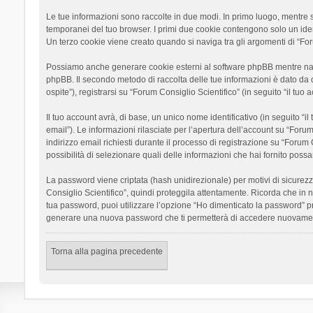
Le tue informazioni sono raccolte in due modi. In primo luogo, mentre si
temporanei del tuo browser. I primi due cookie contengono solo un ident
Un terzo cookie viene creato quando si naviga tra gli argomenti di “Foru
Possiamo anche generare cookie esterni al software phpBB mentre navigh
phpBB. Il secondo metodo di raccolta delle tue informazioni è dato da 
ospite”), registrarsi su “Forum Consiglio Scientifico” (in seguito “il tuo
Il tuo account avrà, di base, un unico nome identificativo (in seguito “
email”). Le informazioni rilasciate per l’apertura dell’account su “Foru
indirizzo email richiesti durante il processo di registrazione su “Forum C
possibilità di selezionare quali delle informazioni che hai fornito poss
La password viene criptata (hash unidirezionale) per motivi di sicurezz
Consiglio Scientifico”, quindi proteggila attentamente. Ricorda che in 
tua password, puoi utilizzare l’opzione “Ho dimenticato la password” p
generare una nuova password che ti permetterà di accedere nuovamen
Torna alla pagina precedente