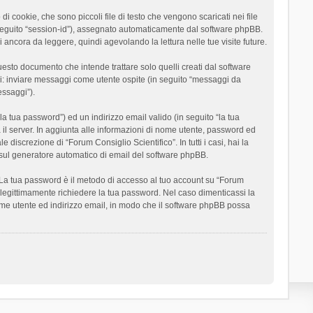
 cookie, che sono piccoli file di testo che vengono scaricati nei file
n seguito “session-id”), assegnato automaticamente dal software phpBB.
 ancora da leggere, quindi agevolando la lettura nelle tue visite future.
sto documento che intende trattare solo quelli creati dal software
si: inviare messaggi come utente ospite (in seguito “messaggi da
essaggi”).
la tua password”) ed un indirizzo email valido (in seguito “la tua
a il server. In aggiunta alle informazioni di nome utente, password ed
 discrezione di “Forum Consiglio Scientifico”. In tutti i casi, hai la
ut sul generatore automatico di email del software phpBB.
i. La tua password è il metodo di accesso al tuo account su “Forum
o legittimamente richiedere la tua password. Nel caso dimenticassi la
ome utente ed indirizzo email, in modo che il software phpBB possa