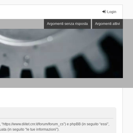
Login
Argomenti senza risposta
Argomenti attivi
“https://www.diitet.cnr.it/forum/forum_cs”) e phpBB (in seguito “essi”,
ta (in seguito “le tue informazioni”).