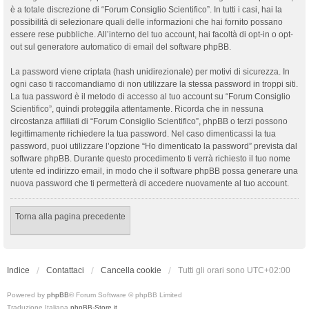
è a totale discrezione di “Forum Consiglio Scientifico”. In tutti i casi, hai la
possibilità di selezionare quali delle informazioni che hai fornito possano
essere rese pubbliche. All’interno del tuo account, hai facoltà di opt-in o opt-
out sul generatore automatico di email del software phpBB.
La password viene criptata (hash unidirezionale) per motivi di sicurezza. In
ogni caso ti raccomandiamo di non utilizzare la stessa password in troppi siti.
La tua password è il metodo di accesso al tuo account su “Forum Consiglio
Scientifico”, quindi proteggila attentamente. Ricorda che in nessuna
circostanza affiliati di “Forum Consiglio Scientifico”, phpBB o terzi possono
legittimamente richiedere la tua password. Nel caso dimenticassi la tua
password, puoi utilizzare l’opzione “Ho dimenticato la password” prevista dal
software phpBB. Durante questo procedimento ti verrà richiesto il tuo nome
utente ed indirizzo email, in modo che il software phpBB possa generare una
nuova password che ti permetterà di accedere nuovamente al tuo account.
Torna alla pagina precedente
Indice
Contattaci
Cancella cookie
Tutti gli orari sono
UTC+02:00
Powered by
phpBB
® Forum Software © phpBB Limited
Traduzione Italiana
phpBB-Store.it