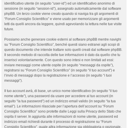
identificativo utente (in seguito “user-id”) ed un identificativo anonimo di
sessione (in seguito “session-id”), assegnato automaticamente dal software
phpBB. Un terzo cookie viene creato quando si naviga tra gli argomenti di
“Forum Consiglio Scientifico” e viene usato per memorizzare gli argomenti
letti da quelli ancora da leggere, quindi agevolando la lettura nelle tue visite
future.
Possiamo anche generare cookie esterni al software phpBB mentre navighi
su “Forum Consiglio Scientifico”, benché questi siano estranei agli scopi di
questo documento che intende trattare solo quelli creati dal software phpBB.
Il secondo metodo di raccolta delle tue informazioni è dato da quello che tu
inserisci volontariamente. Con questo sono intesi e non limitati ad essi:
inviare messaggi come utente ospite (in seguito “messaggi da ospite”),
registrarsi su “Forum Consiglio Scientifico” (in seguito “il tuo account”) e
l’invio di messaggi dopo la registrazione e l’accesso (in seguito “i tuoi
messaggi”).
Il tuo account avrà, di base, un unico nome identificativo (in seguito “il tuo
nome utente”), una password da usare per accedere al tuo account (in
seguito “la tua password”) ed un indirizzo email valido (in seguito “la tua
email”). Le informazioni rilasciate per l’apertura dell’account su “Forum
Consiglio Scientifico” sono protette dalle Leggi sulla Privacy dello Stato che
ospita il server. In aggiunta alle informazioni di nome utente, password ed
indirizzo email richiesti durante il processo di registrazione su “Forum
Consiglio Scientifico”, quale altra informazione sia obbligatoria o opzionale,