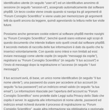
identificativo utente (in seguito “user-id”) ed un identificativo anonimo di
sessione (in seguito “session-id”), assegnato automaticamente dal software
phpBB. Un terzo cookie viene creato quando si naviga tra gli argomenti di
“Forum Consiglio Scientifico” e viene usato per memorizzare gli argomenti
letti da quelli ancora da leggere, quindi agevolando la lettura nelle tue visite
future.
Possiamo anche generare cookie esterni al software phpBB mentre navighi
su “Forum Consiglio Scientifico”, benché questi siano estranei agli scopi di
questo documento che intende trattare solo quelli creati dal software phpBB.
Il secondo metodo di raccolta delle tue informazioni è dato da quello che tu
inserisci volontariamente. Con questo sono intesi e non limitati ad essi:
inviare messaggi come utente ospite (in seguito “messaggi da ospite”),
registrarsi su “Forum Consiglio Scientifico” (in seguito “il tuo account”) e
l’invio di messaggi dopo la registrazione e l’accesso (in seguito “i tuoi
messaggi”).
Il tuo account avrà, di base, un unico nome identificativo (in seguito “il tuo
nome utente”), una password da usare per accedere al tuo account (in
seguito “la tua password”) ed un indirizzo email valido (in seguito “la tua
email”). Le informazioni rilasciate per l’apertura dell’account su “Forum
Consiglio Scientifico” sono protette dalle Leggi sulla Privacy dello Stato che
ospita il server. In aggiunta alle informazioni di nome utente, password ed
indirizzo email richiesti durante il processo di registrazione su “Forum
Consiglio Scientifico”, quale altra informazione sia obbligatoria o opzionale,