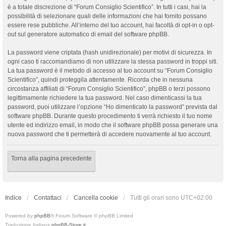
è a totale discrezione di “Forum Consiglio Scientifico”. In tutti i casi, hai la
possibilità di selezionare quali delle informazioni che hai fornito possano
essere rese pubbliche. All’interno del tuo account, hai facoltà di opt-in o opt-
out sul generatore automatico di email del software phpBB.
La password viene criptata (hash unidirezionale) per motivi di sicurezza. In
ogni caso ti raccomandiamo di non utilizzare la stessa password in troppi siti.
La tua password è il metodo di accesso al tuo account su “Forum Consiglio
Scientifico”, quindi proteggila attentamente. Ricorda che in nessuna
circostanza affiliati di “Forum Consiglio Scientifico”, phpBB o terzi possono
legittimamente richiedere la tua password. Nel caso dimenticassi la tua
password, puoi utilizzare l’opzione “Ho dimenticato la password” prevista dal
software phpBB. Durante questo procedimento ti verrà richiesto il tuo nome
utente ed indirizzo email, in modo che il software phpBB possa generare una
nuova password che ti permetterà di accedere nuovamente al tuo account.
Torna alla pagina precedente
Indice
Contattaci
Cancella cookie
Tutti gli orari sono
UTC+02:00
Powered by
phpBB
® Forum Software © phpBB Limited
Traduzione Italiana
phpBB-Store.it