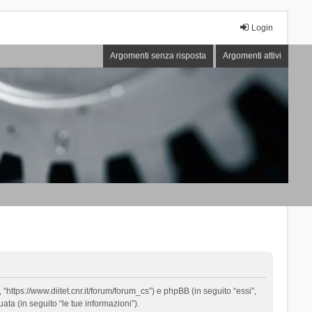
Login
Argomenti senza risposta
Argomenti attivi
“https://www.diitet.cnr.it/forum/forum_cs”) e phpBB (in seguito “essi”,
ta (in seguito “le tue informazioni”).