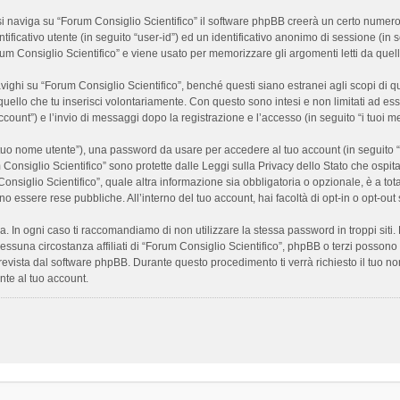
 naviga su “Forum Consiglio Scientifico” il software phpBB creerà un certo numero di
ificativo utente (in seguito “user-id”) ed un identificativo anonimo di sessione (i
m Consiglio Scientifico” e viene usato per memorizzare gli argomenti letti da quelli
i su “Forum Consiglio Scientifico”, benché questi siano estranei agli scopi di que
quello che tu inserisci volontariamente. Con questo sono intesi e non limitati ad es
 account”) e l’invio di messaggi dopo la registrazione e l’accesso (in seguito “i tuoi m
il tuo nome utente”), una password da usare per accedere al tuo account (in seguito “
m Consiglio Scientifico” sono protette dalle Leggi sulla Privacy dello Stato che ospit
onsiglio Scientifico”, quale altra informazione sia obbligatoria o opzionale, è a totale
ano essere rese pubbliche. All’interno del tuo account, hai facoltà di opt-in o opt-o
a. In ogni caso ti raccomandiamo di non utilizzare la stessa password in troppi sit
nessuna circostanza affiliati di “Forum Consiglio Scientifico”, phpBB o terzi posson
revista dal software phpBB. Durante questo procedimento ti verrà richiesto il tuo n
te al tuo account.