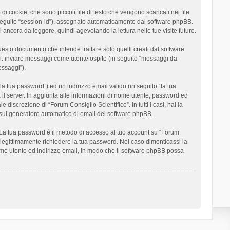
 cookie, che sono piccoli file di testo che vengono scaricati nei file
n seguito “session-id”), assegnato automaticamente dal software phpBB.
 ancora da leggere, quindi agevolando la lettura nelle tue visite future.
sto documento che intende trattare solo quelli creati dal software
si: inviare messaggi come utente ospite (in seguito “messaggi da
essaggi”).
la tua password”) ed un indirizzo email valido (in seguito “la tua
a il server. In aggiunta alle informazioni di nome utente, password ed
 discrezione di “Forum Consiglio Scientifico”. In tutti i casi, hai la
ut sul generatore automatico di email del software phpBB.
i. La tua password è il metodo di accesso al tuo account su “Forum
o legittimamente richiedere la tua password. Nel caso dimenticassi la
ome utente ed indirizzo email, in modo che il software phpBB possa