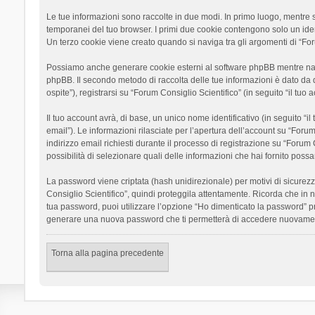
Le tue informazioni sono raccolte in due modi. In primo luogo, mentre si
temporanei del tuo browser. I primi due cookie contengono solo un ident
Un terzo cookie viene creato quando si naviga tra gli argomenti di “Foru
Possiamo anche generare cookie esterni al software phpBB mentre navigh
phpBB. Il secondo metodo di raccolta delle tue informazioni è dato da 
ospite”), registrarsi su “Forum Consiglio Scientifico” (in seguito “il tuo
Il tuo account avrà, di base, un unico nome identificativo (in seguito “
email”). Le informazioni rilasciate per l’apertura dell’account su “Foru
indirizzo email richiesti durante il processo di registrazione su “Forum C
possibilità di selezionare quali delle informazioni che hai fornito poss
La password viene criptata (hash unidirezionale) per motivi di sicurezz
Consiglio Scientifico”, quindi proteggila attentamente. Ricorda che in 
tua password, puoi utilizzare l’opzione “Ho dimenticato la password” p
generare una nuova password che ti permetterà di accedere nuovamen
Torna alla pagina precedente