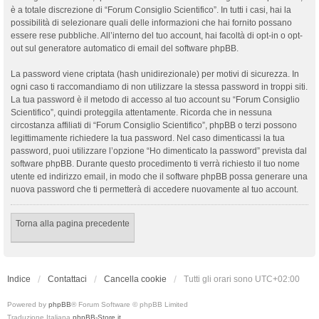
è a totale discrezione di “Forum Consiglio Scientifico”. In tutti i casi, hai la
possibilità di selezionare quali delle informazioni che hai fornito possano
essere rese pubbliche. All’interno del tuo account, hai facoltà di opt-in o opt-
out sul generatore automatico di email del software phpBB.
La password viene criptata (hash unidirezionale) per motivi di sicurezza. In
ogni caso ti raccomandiamo di non utilizzare la stessa password in troppi siti.
La tua password è il metodo di accesso al tuo account su “Forum Consiglio
Scientifico”, quindi proteggila attentamente. Ricorda che in nessuna
circostanza affiliati di “Forum Consiglio Scientifico”, phpBB o terzi possono
legittimamente richiedere la tua password. Nel caso dimenticassi la tua
password, puoi utilizzare l’opzione “Ho dimenticato la password” prevista dal
software phpBB. Durante questo procedimento ti verrà richiesto il tuo nome
utente ed indirizzo email, in modo che il software phpBB possa generare una
nuova password che ti permetterà di accedere nuovamente al tuo account.
Torna alla pagina precedente
Indice
Contattaci
Cancella cookie
Tutti gli orari sono
UTC+02:00
Powered by
phpBB
® Forum Software © phpBB Limited
Traduzione Italiana
phpBB-Store.it