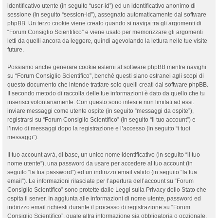
identificativo utente (in seguito “user-id”) ed un identificativo anonimo di
sessione (in seguito “session-id”), assegnato automaticamente dal software
phpBB. Un terzo cookie viene creato quando si naviga tra gli argomenti di
“Forum Consiglio Scientifico” e viene usato per memorizzare gli argomenti
letti da quelli ancora da leggere, quindi agevolando la lettura nelle tue visite
future.
Possiamo anche generare cookie esterni al software phpBB mentre navighi
su “Forum Consiglio Scientifico”, benché questi siano estranei agli scopi di
questo documento che intende trattare solo quelli creati dal software phpBB.
Il secondo metodo di raccolta delle tue informazioni è dato da quello che tu
inserisci volontariamente. Con questo sono intesi e non limitati ad essi:
inviare messaggi come utente ospite (in seguito “messaggi da ospite”),
registrarsi su “Forum Consiglio Scientifico” (in seguito “il tuo account”) e
l’invio di messaggi dopo la registrazione e l’accesso (in seguito “i tuoi
messaggi”).
Il tuo account avrà, di base, un unico nome identificativo (in seguito “il tuo
nome utente”), una password da usare per accedere al tuo account (in
seguito “la tua password”) ed un indirizzo email valido (in seguito “la tua
email”). Le informazioni rilasciate per l’apertura dell’account su “Forum
Consiglio Scientifico” sono protette dalle Leggi sulla Privacy dello Stato che
ospita il server. In aggiunta alle informazioni di nome utente, password ed
indirizzo email richiesti durante il processo di registrazione su “Forum
Consiglio Scientifico”, quale altra informazione sia obbligatoria o opzionale,