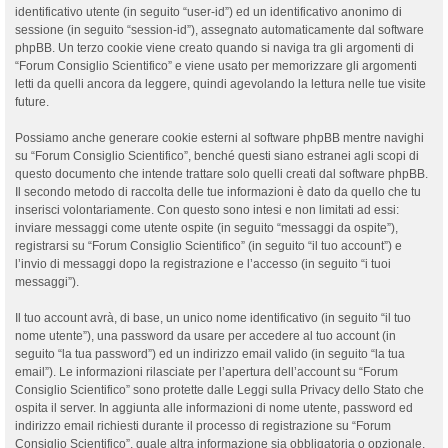
identificativo utente (in seguito “user-id”) ed un identificativo anonimo di
sessione (in seguito “session-id”), assegnato automaticamente dal software
phpBB. Un terzo cookie viene creato quando si naviga tra gli argomenti di
“Forum Consiglio Scientifico” e viene usato per memorizzare gli argomenti
letti da quelli ancora da leggere, quindi agevolando la lettura nelle tue visite
future.
Possiamo anche generare cookie esterni al software phpBB mentre navighi
su “Forum Consiglio Scientifico”, benché questi siano estranei agli scopi di
questo documento che intende trattare solo quelli creati dal software phpBB.
Il secondo metodo di raccolta delle tue informazioni è dato da quello che tu
inserisci volontariamente. Con questo sono intesi e non limitati ad essi:
inviare messaggi come utente ospite (in seguito “messaggi da ospite”),
registrarsi su “Forum Consiglio Scientifico” (in seguito “il tuo account”) e
l’invio di messaggi dopo la registrazione e l’accesso (in seguito “i tuoi
messaggi”).
Il tuo account avrà, di base, un unico nome identificativo (in seguito “il tuo
nome utente”), una password da usare per accedere al tuo account (in
seguito “la tua password”) ed un indirizzo email valido (in seguito “la tua
email”). Le informazioni rilasciate per l’apertura dell’account su “Forum
Consiglio Scientifico” sono protette dalle Leggi sulla Privacy dello Stato che
ospita il server. In aggiunta alle informazioni di nome utente, password ed
indirizzo email richiesti durante il processo di registrazione su “Forum
Consiglio Scientifico”, quale altra informazione sia obbligatoria o opzionale,