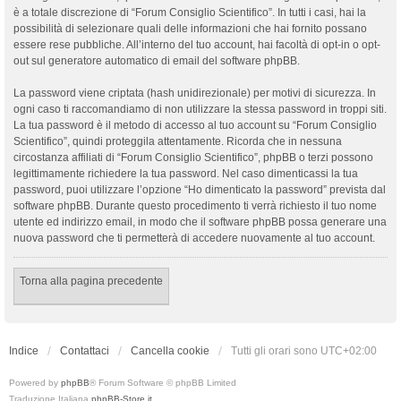
è a totale discrezione di “Forum Consiglio Scientifico”. In tutti i casi, hai la
possibilità di selezionare quali delle informazioni che hai fornito possano
essere rese pubbliche. All’interno del tuo account, hai facoltà di opt-in o opt-
out sul generatore automatico di email del software phpBB.
La password viene criptata (hash unidirezionale) per motivi di sicurezza. In
ogni caso ti raccomandiamo di non utilizzare la stessa password in troppi siti.
La tua password è il metodo di accesso al tuo account su “Forum Consiglio
Scientifico”, quindi proteggila attentamente. Ricorda che in nessuna
circostanza affiliati di “Forum Consiglio Scientifico”, phpBB o terzi possono
legittimamente richiedere la tua password. Nel caso dimenticassi la tua
password, puoi utilizzare l’opzione “Ho dimenticato la password” prevista dal
software phpBB. Durante questo procedimento ti verrà richiesto il tuo nome
utente ed indirizzo email, in modo che il software phpBB possa generare una
nuova password che ti permetterà di accedere nuovamente al tuo account.
Torna alla pagina precedente
Indice
Contattaci
Cancella cookie
Tutti gli orari sono
UTC+02:00
Powered by
phpBB
® Forum Software © phpBB Limited
Traduzione Italiana
phpBB-Store.it