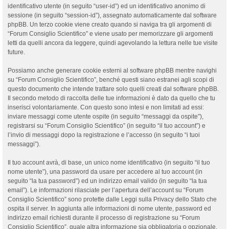
identificativo utente (in seguito “user-id”) ed un identificativo anonimo di
sessione (in seguito “session-id”), assegnato automaticamente dal software
phpBB. Un terzo cookie viene creato quando si naviga tra gli argomenti di
“Forum Consiglio Scientifico” e viene usato per memorizzare gli argomenti
letti da quelli ancora da leggere, quindi agevolando la lettura nelle tue visite
future.
Possiamo anche generare cookie esterni al software phpBB mentre navighi
su “Forum Consiglio Scientifico”, benché questi siano estranei agli scopi di
questo documento che intende trattare solo quelli creati dal software phpBB.
Il secondo metodo di raccolta delle tue informazioni è dato da quello che tu
inserisci volontariamente. Con questo sono intesi e non limitati ad essi:
inviare messaggi come utente ospite (in seguito “messaggi da ospite”),
registrarsi su “Forum Consiglio Scientifico” (in seguito “il tuo account”) e
l’invio di messaggi dopo la registrazione e l’accesso (in seguito “i tuoi
messaggi”).
Il tuo account avrà, di base, un unico nome identificativo (in seguito “il tuo
nome utente”), una password da usare per accedere al tuo account (in
seguito “la tua password”) ed un indirizzo email valido (in seguito “la tua
email”). Le informazioni rilasciate per l’apertura dell’account su “Forum
Consiglio Scientifico” sono protette dalle Leggi sulla Privacy dello Stato che
ospita il server. In aggiunta alle informazioni di nome utente, password ed
indirizzo email richiesti durante il processo di registrazione su “Forum
Consiglio Scientifico”, quale altra informazione sia obbligatoria o opzionale,