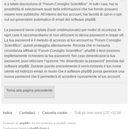
è a totale discrezione di “Forum Consiglio Scientifico”. In tutti i casi, hai la
possibilità di selezionare quali delle informazioni che hai fornito possano
essere rese pubbliche. All’interno del tuo account, hai facoltà di opt-in o opt-
out sul generatore automatico di email del software phpBB.
La password viene criptata (hash unidirezionale) per motivi di sicurezza. In
ogni caso ti raccomandiamo di non utilizzare la stessa password in troppi siti.
La tua password è il metodo di accesso al tuo account su “Forum Consiglio
Scientifico”, quindi proteggila attentamente. Ricorda che in nessuna
circostanza affiliati di “Forum Consiglio Scientifico”, phpBB o terzi possono
legittimamente richiedere la tua password. Nel caso dimenticassi la tua
password, puoi utilizzare l’opzione “Ho dimenticato la password” prevista dal
software phpBB. Durante questo procedimento ti verrà richiesto il tuo nome
utente ed indirizzo email, in modo che il software phpBB possa generare una
nuova password che ti permetterà di accedere nuovamente al tuo account.
Torna alla pagina precedente
Indice
Contattaci
Cancella cookie
Tutti gli orari sono
UTC+02:00
Powered by
phpBB
® Forum Software © phpBB Limited
Traduzione Italiana
phpBB-Store.it