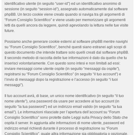
identificativo utente (in seguito “user-id”) ed un identificativo anonimo di
sessione (in seguito “session-id”), assegnato automaticamente dal software
phpBB. Un terzo cookie viene creato quando si naviga tra gli argomenti di
“Forum Consiglio Scientifico” e viene usato per memorizzare gli argomenti
letti da quelli ancora da leggere, quindi agevolando la lettura nelle tue visite
future.
Possiamo anche generare cookie esterni al software phpBB mentre navighi
su “Forum Consiglio Scientifico”, benché questi siano estranei agli scopi di
questo documento che intende trattare solo quelli creati dal software phpBB.
Il secondo metodo di raccolta delle tue informazioni è dato da quello che tu
inserisci volontariamente. Con questo sono intesi e non limitati ad essi:
inviare messaggi come utente ospite (in seguito “messaggi da ospite”),
registrarsi su “Forum Consiglio Scientifico” (in seguito “il tuo account”) e
l’invio di messaggi dopo la registrazione e l’accesso (in seguito “i tuoi
messaggi”).
Il tuo account avrà, di base, un unico nome identificativo (in seguito “il tuo
nome utente”), una password da usare per accedere al tuo account (in
seguito “la tua password”) ed un indirizzo email valido (in seguito “la tua
email”). Le informazioni rilasciate per l’apertura dell’account su “Forum
Consiglio Scientifico” sono protette dalle Leggi sulla Privacy dello Stato che
ospita il server. In aggiunta alle informazioni di nome utente, password ed
indirizzo email richiesti durante il processo di registrazione su “Forum
Consiglio Scientifico”, quale altra informazione sia obbligatoria o opzionale,