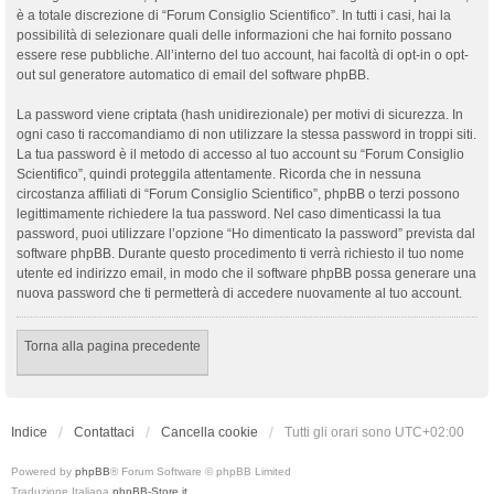
è a totale discrezione di “Forum Consiglio Scientifico”. In tutti i casi, hai la
possibilità di selezionare quali delle informazioni che hai fornito possano
essere rese pubbliche. All’interno del tuo account, hai facoltà di opt-in o opt-
out sul generatore automatico di email del software phpBB.
La password viene criptata (hash unidirezionale) per motivi di sicurezza. In
ogni caso ti raccomandiamo di non utilizzare la stessa password in troppi siti.
La tua password è il metodo di accesso al tuo account su “Forum Consiglio
Scientifico”, quindi proteggila attentamente. Ricorda che in nessuna
circostanza affiliati di “Forum Consiglio Scientifico”, phpBB o terzi possono
legittimamente richiedere la tua password. Nel caso dimenticassi la tua
password, puoi utilizzare l’opzione “Ho dimenticato la password” prevista dal
software phpBB. Durante questo procedimento ti verrà richiesto il tuo nome
utente ed indirizzo email, in modo che il software phpBB possa generare una
nuova password che ti permetterà di accedere nuovamente al tuo account.
Torna alla pagina precedente
Indice
Contattaci
Cancella cookie
Tutti gli orari sono
UTC+02:00
Powered by
phpBB
® Forum Software © phpBB Limited
Traduzione Italiana
phpBB-Store.it