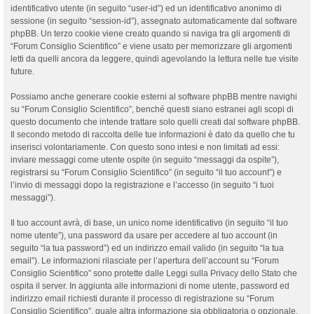
identificativo utente (in seguito “user-id”) ed un identificativo anonimo di
sessione (in seguito “session-id”), assegnato automaticamente dal software
phpBB. Un terzo cookie viene creato quando si naviga tra gli argomenti di
“Forum Consiglio Scientifico” e viene usato per memorizzare gli argomenti
letti da quelli ancora da leggere, quindi agevolando la lettura nelle tue visite
future.
Possiamo anche generare cookie esterni al software phpBB mentre navighi
su “Forum Consiglio Scientifico”, benché questi siano estranei agli scopi di
questo documento che intende trattare solo quelli creati dal software phpBB.
Il secondo metodo di raccolta delle tue informazioni è dato da quello che tu
inserisci volontariamente. Con questo sono intesi e non limitati ad essi:
inviare messaggi come utente ospite (in seguito “messaggi da ospite”),
registrarsi su “Forum Consiglio Scientifico” (in seguito “il tuo account”) e
l’invio di messaggi dopo la registrazione e l’accesso (in seguito “i tuoi
messaggi”).
Il tuo account avrà, di base, un unico nome identificativo (in seguito “il tuo
nome utente”), una password da usare per accedere al tuo account (in
seguito “la tua password”) ed un indirizzo email valido (in seguito “la tua
email”). Le informazioni rilasciate per l’apertura dell’account su “Forum
Consiglio Scientifico” sono protette dalle Leggi sulla Privacy dello Stato che
ospita il server. In aggiunta alle informazioni di nome utente, password ed
indirizzo email richiesti durante il processo di registrazione su “Forum
Consiglio Scientifico”, quale altra informazione sia obbligatoria o opzionale,