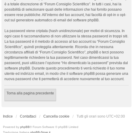
è a totale discrezione di “Forum Consiglio Scientifico”. In tutti i casi, hai la
possibilità di selezionare quali delle informazioni che hai fornito possano
essere rese pubbliche. All’interno del tuo account, hai facoltà di opt-in o opt-
out sul generatore automatico di email del software phpBB.
La password viene criptata (hash unidirezionale) per motivi di sicurezza. In
ogni caso ti raccomandiamo di non utilizzare la stessa password in troppi siti.
La tua password è il metodo di accesso al tuo account su “Forum Consiglio
Scientifico”, quindi proteggila attentamente. Ricorda che in nessuna
circostanza affiliati di “Forum Consiglio Scientifico”, phpBB o terzi possono
legittimamente richiedere la tua password. Nel caso dimenticassi la tua
password, puoi utilizzare l’opzione “Ho dimenticato la password” prevista dal
software phpBB. Durante questo procedimento ti verrà richiesto il tuo nome
utente ed indirizzo email, in modo che il software phpBB possa generare una
nuova password che ti permetterà di accedere nuovamente al tuo account.
Torna alla pagina precedente
Indice
Contattaci
Cancella cookie
Tutti gli orari sono
UTC+02:00
Powered by
phpBB
® Forum Software © phpBB Limited
Traduzione Italiana
phpBB-Store.it