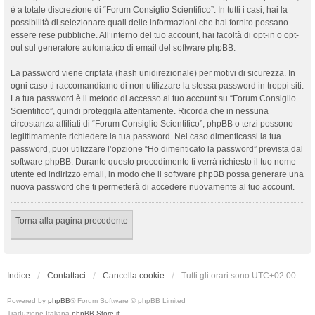
è a totale discrezione di “Forum Consiglio Scientifico”. In tutti i casi, hai la
possibilità di selezionare quali delle informazioni che hai fornito possano
essere rese pubbliche. All’interno del tuo account, hai facoltà di opt-in o opt-
out sul generatore automatico di email del software phpBB.
La password viene criptata (hash unidirezionale) per motivi di sicurezza. In
ogni caso ti raccomandiamo di non utilizzare la stessa password in troppi siti.
La tua password è il metodo di accesso al tuo account su “Forum Consiglio
Scientifico”, quindi proteggila attentamente. Ricorda che in nessuna
circostanza affiliati di “Forum Consiglio Scientifico”, phpBB o terzi possono
legittimamente richiedere la tua password. Nel caso dimenticassi la tua
password, puoi utilizzare l’opzione “Ho dimenticato la password” prevista dal
software phpBB. Durante questo procedimento ti verrà richiesto il tuo nome
utente ed indirizzo email, in modo che il software phpBB possa generare una
nuova password che ti permetterà di accedere nuovamente al tuo account.
Torna alla pagina precedente
Indice
Contattaci
Cancella cookie
Tutti gli orari sono
UTC+02:00
Powered by
phpBB
® Forum Software © phpBB Limited
Traduzione Italiana
phpBB-Store.it