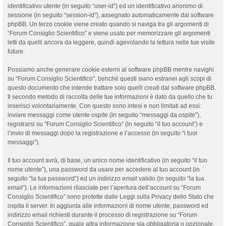
identificativo utente (in seguito “user-id”) ed un identificativo anonimo di
sessione (in seguito “session-id”), assegnato automaticamente dal software
phpBB. Un terzo cookie viene creato quando si naviga tra gli argomenti di
“Forum Consiglio Scientifico” e viene usato per memorizzare gli argomenti
letti da quelli ancora da leggere, quindi agevolando la lettura nelle tue visite
future.
Possiamo anche generare cookie esterni al software phpBB mentre navighi
su “Forum Consiglio Scientifico”, benché questi siano estranei agli scopi di
questo documento che intende trattare solo quelli creati dal software phpBB.
Il secondo metodo di raccolta delle tue informazioni è dato da quello che tu
inserisci volontariamente. Con questo sono intesi e non limitati ad essi:
inviare messaggi come utente ospite (in seguito “messaggi da ospite”),
registrarsi su “Forum Consiglio Scientifico” (in seguito “il tuo account”) e
l’invio di messaggi dopo la registrazione e l’accesso (in seguito “i tuoi
messaggi”).
Il tuo account avrà, di base, un unico nome identificativo (in seguito “il tuo
nome utente”), una password da usare per accedere al tuo account (in
seguito “la tua password”) ed un indirizzo email valido (in seguito “la tua
email”). Le informazioni rilasciate per l’apertura dell’account su “Forum
Consiglio Scientifico” sono protette dalle Leggi sulla Privacy dello Stato che
ospita il server. In aggiunta alle informazioni di nome utente, password ed
indirizzo email richiesti durante il processo di registrazione su “Forum
Consiglio Scientifico”, quale altra informazione sia obbligatoria o opzionale,