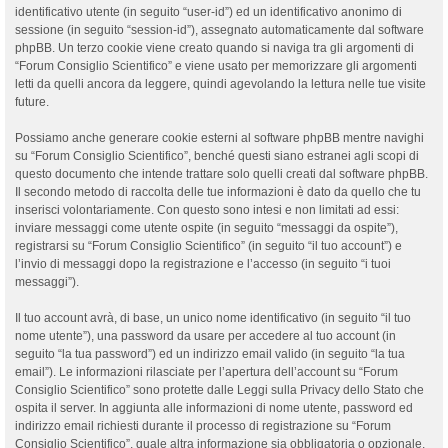
identificativo utente (in seguito “user-id”) ed un identificativo anonimo di
sessione (in seguito “session-id”), assegnato automaticamente dal software
phpBB. Un terzo cookie viene creato quando si naviga tra gli argomenti di
“Forum Consiglio Scientifico” e viene usato per memorizzare gli argomenti
letti da quelli ancora da leggere, quindi agevolando la lettura nelle tue visite
future.
Possiamo anche generare cookie esterni al software phpBB mentre navighi
su “Forum Consiglio Scientifico”, benché questi siano estranei agli scopi di
questo documento che intende trattare solo quelli creati dal software phpBB.
Il secondo metodo di raccolta delle tue informazioni è dato da quello che tu
inserisci volontariamente. Con questo sono intesi e non limitati ad essi:
inviare messaggi come utente ospite (in seguito “messaggi da ospite”),
registrarsi su “Forum Consiglio Scientifico” (in seguito “il tuo account”) e
l’invio di messaggi dopo la registrazione e l’accesso (in seguito “i tuoi
messaggi”).
Il tuo account avrà, di base, un unico nome identificativo (in seguito “il tuo
nome utente”), una password da usare per accedere al tuo account (in
seguito “la tua password”) ed un indirizzo email valido (in seguito “la tua
email”). Le informazioni rilasciate per l’apertura dell’account su “Forum
Consiglio Scientifico” sono protette dalle Leggi sulla Privacy dello Stato che
ospita il server. In aggiunta alle informazioni di nome utente, password ed
indirizzo email richiesti durante il processo di registrazione su “Forum
Consiglio Scientifico”, quale altra informazione sia obbligatoria o opzionale,