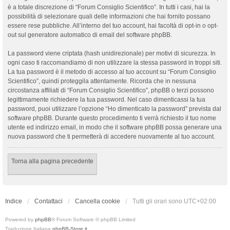
è a totale discrezione di “Forum Consiglio Scientifico”. In tutti i casi, hai la
possibilità di selezionare quali delle informazioni che hai fornito possano
essere rese pubbliche. All’interno del tuo account, hai facoltà di opt-in o opt-
out sul generatore automatico di email del software phpBB.
La password viene criptata (hash unidirezionale) per motivi di sicurezza. In
ogni caso ti raccomandiamo di non utilizzare la stessa password in troppi siti.
La tua password è il metodo di accesso al tuo account su “Forum Consiglio
Scientifico”, quindi proteggila attentamente. Ricorda che in nessuna
circostanza affiliati di “Forum Consiglio Scientifico”, phpBB o terzi possono
legittimamente richiedere la tua password. Nel caso dimenticassi la tua
password, puoi utilizzare l’opzione “Ho dimenticato la password” prevista dal
software phpBB. Durante questo procedimento ti verrà richiesto il tuo nome
utente ed indirizzo email, in modo che il software phpBB possa generare una
nuova password che ti permetterà di accedere nuovamente al tuo account.
Torna alla pagina precedente
Indice
Contattaci
Cancella cookie
Tutti gli orari sono
UTC+02:00
Powered by
phpBB
® Forum Software © phpBB Limited
Traduzione Italiana
phpBB-Store.it