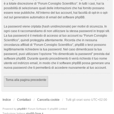
è a totale discrezione di “Forum Consiglio Scientifico”. In tutti i casi, hai la
possibilità di selezionare quali delle informazioni che hai fornito possano
essere rese pubbliche. All’interno del tuo account, hai facoltà di opt-in o opt-
out sul generatore automatico di email del software phpBB.
La password viene criptata (hash unidirezionale) per motivi di sicurezza. In
ogni caso ti raccomandiamo di non utilizzare la stessa password in troppi siti.
La tua password è il metodo di accesso al tuo account su “Forum Consiglio
Scientifico”, quindi proteggila attentamente. Ricorda che in nessuna
circostanza affiliati di “Forum Consiglio Scientifico”, phpBB o terzi possono
legittimamente richiedere la tua password. Nel caso dimenticassi la tua
password, puoi utilizzare l’opzione “Ho dimenticato la password” prevista dal
software phpBB. Durante questo procedimento ti verrà richiesto il tuo nome
utente ed indirizzo email, in modo che il software phpBB possa generare una
nuova password che ti permetterà di accedere nuovamente al tuo account.
Torna alla pagina precedente
Indice
Contattaci
Cancella cookie
Tutti gli orari sono
UTC+02:00
Powered by
phpBB
® Forum Software © phpBB Limited
Traduzione Italiana
phpBB-Store.it