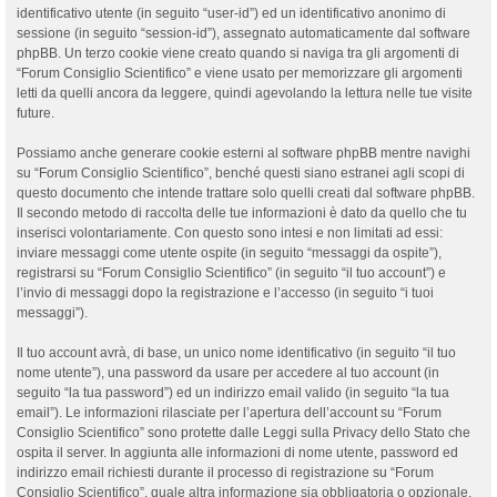
identificativo utente (in seguito “user-id”) ed un identificativo anonimo di
sessione (in seguito “session-id”), assegnato automaticamente dal software
phpBB. Un terzo cookie viene creato quando si naviga tra gli argomenti di
“Forum Consiglio Scientifico” e viene usato per memorizzare gli argomenti
letti da quelli ancora da leggere, quindi agevolando la lettura nelle tue visite
future.
Possiamo anche generare cookie esterni al software phpBB mentre navighi
su “Forum Consiglio Scientifico”, benché questi siano estranei agli scopi di
questo documento che intende trattare solo quelli creati dal software phpBB.
Il secondo metodo di raccolta delle tue informazioni è dato da quello che tu
inserisci volontariamente. Con questo sono intesi e non limitati ad essi:
inviare messaggi come utente ospite (in seguito “messaggi da ospite”),
registrarsi su “Forum Consiglio Scientifico” (in seguito “il tuo account”) e
l’invio di messaggi dopo la registrazione e l’accesso (in seguito “i tuoi
messaggi”).
Il tuo account avrà, di base, un unico nome identificativo (in seguito “il tuo
nome utente”), una password da usare per accedere al tuo account (in
seguito “la tua password”) ed un indirizzo email valido (in seguito “la tua
email”). Le informazioni rilasciate per l’apertura dell’account su “Forum
Consiglio Scientifico” sono protette dalle Leggi sulla Privacy dello Stato che
ospita il server. In aggiunta alle informazioni di nome utente, password ed
indirizzo email richiesti durante il processo di registrazione su “Forum
Consiglio Scientifico”, quale altra informazione sia obbligatoria o opzionale,