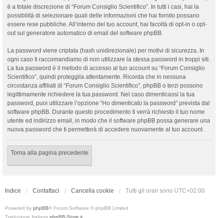
è a totale discrezione di “Forum Consiglio Scientifico”. In tutti i casi, hai la
possibilità di selezionare quali delle informazioni che hai fornito possano
essere rese pubbliche. All’interno del tuo account, hai facoltà di opt-in o opt-
out sul generatore automatico di email del software phpBB.
La password viene criptata (hash unidirezionale) per motivi di sicurezza. In
ogni caso ti raccomandiamo di non utilizzare la stessa password in troppi siti.
La tua password è il metodo di accesso al tuo account su “Forum Consiglio
Scientifico”, quindi proteggila attentamente. Ricorda che in nessuna
circostanza affiliati di “Forum Consiglio Scientifico”, phpBB o terzi possono
legittimamente richiedere la tua password. Nel caso dimenticassi la tua
password, puoi utilizzare l’opzione “Ho dimenticato la password” prevista dal
software phpBB. Durante questo procedimento ti verrà richiesto il tuo nome
utente ed indirizzo email, in modo che il software phpBB possa generare una
nuova password che ti permetterà di accedere nuovamente al tuo account.
Torna alla pagina precedente
Indice
Contattaci
Cancella cookie
Tutti gli orari sono
UTC+02:00
Powered by
phpBB
® Forum Software © phpBB Limited
Traduzione Italiana
phpBB-Store.it