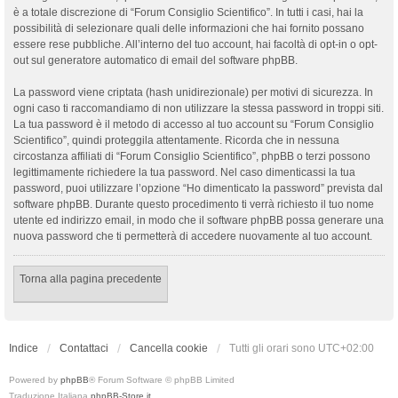
è a totale discrezione di “Forum Consiglio Scientifico”. In tutti i casi, hai la
possibilità di selezionare quali delle informazioni che hai fornito possano
essere rese pubbliche. All’interno del tuo account, hai facoltà di opt-in o opt-
out sul generatore automatico di email del software phpBB.
La password viene criptata (hash unidirezionale) per motivi di sicurezza. In
ogni caso ti raccomandiamo di non utilizzare la stessa password in troppi siti.
La tua password è il metodo di accesso al tuo account su “Forum Consiglio
Scientifico”, quindi proteggila attentamente. Ricorda che in nessuna
circostanza affiliati di “Forum Consiglio Scientifico”, phpBB o terzi possono
legittimamente richiedere la tua password. Nel caso dimenticassi la tua
password, puoi utilizzare l’opzione “Ho dimenticato la password” prevista dal
software phpBB. Durante questo procedimento ti verrà richiesto il tuo nome
utente ed indirizzo email, in modo che il software phpBB possa generare una
nuova password che ti permetterà di accedere nuovamente al tuo account.
Torna alla pagina precedente
Indice
Contattaci
Cancella cookie
Tutti gli orari sono
UTC+02:00
Powered by
phpBB
® Forum Software © phpBB Limited
Traduzione Italiana
phpBB-Store.it