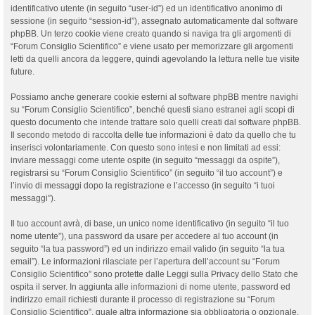
identificativo utente (in seguito “user-id”) ed un identificativo anonimo di
sessione (in seguito “session-id”), assegnato automaticamente dal software
phpBB. Un terzo cookie viene creato quando si naviga tra gli argomenti di
“Forum Consiglio Scientifico” e viene usato per memorizzare gli argomenti
letti da quelli ancora da leggere, quindi agevolando la lettura nelle tue visite
future.
Possiamo anche generare cookie esterni al software phpBB mentre navighi
su “Forum Consiglio Scientifico”, benché questi siano estranei agli scopi di
questo documento che intende trattare solo quelli creati dal software phpBB.
Il secondo metodo di raccolta delle tue informazioni è dato da quello che tu
inserisci volontariamente. Con questo sono intesi e non limitati ad essi:
inviare messaggi come utente ospite (in seguito “messaggi da ospite”),
registrarsi su “Forum Consiglio Scientifico” (in seguito “il tuo account”) e
l’invio di messaggi dopo la registrazione e l’accesso (in seguito “i tuoi
messaggi”).
Il tuo account avrà, di base, un unico nome identificativo (in seguito “il tuo
nome utente”), una password da usare per accedere al tuo account (in
seguito “la tua password”) ed un indirizzo email valido (in seguito “la tua
email”). Le informazioni rilasciate per l’apertura dell’account su “Forum
Consiglio Scientifico” sono protette dalle Leggi sulla Privacy dello Stato che
ospita il server. In aggiunta alle informazioni di nome utente, password ed
indirizzo email richiesti durante il processo di registrazione su “Forum
Consiglio Scientifico”, quale altra informazione sia obbligatoria o opzionale,