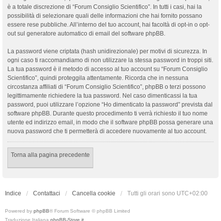
è a totale discrezione di “Forum Consiglio Scientifico”. In tutti i casi, hai la
possibilità di selezionare quali delle informazioni che hai fornito possano
essere rese pubbliche. All’interno del tuo account, hai facoltà di opt-in o opt-
out sul generatore automatico di email del software phpBB.
La password viene criptata (hash unidirezionale) per motivi di sicurezza. In
ogni caso ti raccomandiamo di non utilizzare la stessa password in troppi siti.
La tua password è il metodo di accesso al tuo account su “Forum Consiglio
Scientifico”, quindi proteggila attentamente. Ricorda che in nessuna
circostanza affiliati di “Forum Consiglio Scientifico”, phpBB o terzi possono
legittimamente richiedere la tua password. Nel caso dimenticassi la tua
password, puoi utilizzare l’opzione “Ho dimenticato la password” prevista dal
software phpBB. Durante questo procedimento ti verrà richiesto il tuo nome
utente ed indirizzo email, in modo che il software phpBB possa generare una
nuova password che ti permetterà di accedere nuovamente al tuo account.
Torna alla pagina precedente
Indice
Contattaci
Cancella cookie
Tutti gli orari sono
UTC+02:00
Powered by
phpBB
® Forum Software © phpBB Limited
Traduzione Italiana
phpBB-Store.it