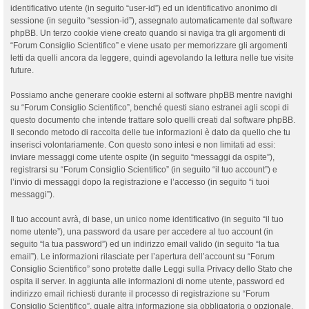
identificativo utente (in seguito “user-id”) ed un identificativo anonimo di
sessione (in seguito “session-id”), assegnato automaticamente dal software
phpBB. Un terzo cookie viene creato quando si naviga tra gli argomenti di
“Forum Consiglio Scientifico” e viene usato per memorizzare gli argomenti
letti da quelli ancora da leggere, quindi agevolando la lettura nelle tue visite
future.
Possiamo anche generare cookie esterni al software phpBB mentre navighi
su “Forum Consiglio Scientifico”, benché questi siano estranei agli scopi di
questo documento che intende trattare solo quelli creati dal software phpBB.
Il secondo metodo di raccolta delle tue informazioni è dato da quello che tu
inserisci volontariamente. Con questo sono intesi e non limitati ad essi:
inviare messaggi come utente ospite (in seguito “messaggi da ospite”),
registrarsi su “Forum Consiglio Scientifico” (in seguito “il tuo account”) e
l’invio di messaggi dopo la registrazione e l’accesso (in seguito “i tuoi
messaggi”).
Il tuo account avrà, di base, un unico nome identificativo (in seguito “il tuo
nome utente”), una password da usare per accedere al tuo account (in
seguito “la tua password”) ed un indirizzo email valido (in seguito “la tua
email”). Le informazioni rilasciate per l’apertura dell’account su “Forum
Consiglio Scientifico” sono protette dalle Leggi sulla Privacy dello Stato che
ospita il server. In aggiunta alle informazioni di nome utente, password ed
indirizzo email richiesti durante il processo di registrazione su “Forum
Consiglio Scientifico”, quale altra informazione sia obbligatoria o opzionale,