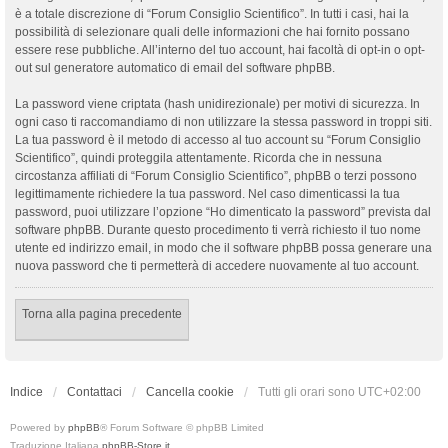
è a totale discrezione di “Forum Consiglio Scientifico”. In tutti i casi, hai la
possibilità di selezionare quali delle informazioni che hai fornito possano
essere rese pubbliche. All’interno del tuo account, hai facoltà di opt-in o opt-
out sul generatore automatico di email del software phpBB.
La password viene criptata (hash unidirezionale) per motivi di sicurezza. In
ogni caso ti raccomandiamo di non utilizzare la stessa password in troppi siti.
La tua password è il metodo di accesso al tuo account su “Forum Consiglio
Scientifico”, quindi proteggila attentamente. Ricorda che in nessuna
circostanza affiliati di “Forum Consiglio Scientifico”, phpBB o terzi possono
legittimamente richiedere la tua password. Nel caso dimenticassi la tua
password, puoi utilizzare l’opzione “Ho dimenticato la password” prevista dal
software phpBB. Durante questo procedimento ti verrà richiesto il tuo nome
utente ed indirizzo email, in modo che il software phpBB possa generare una
nuova password che ti permetterà di accedere nuovamente al tuo account.
Torna alla pagina precedente
Indice
Contattaci
Cancella cookie
Tutti gli orari sono
UTC+02:00
Powered by
phpBB
® Forum Software © phpBB Limited
Traduzione Italiana
phpBB-Store.it