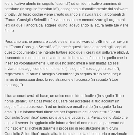
identificativo utente (in seguito “user-id”) ed un identificativo anonimo di
sessione (in seguito “session-id”), assegnato automaticamente dal software
phpBB. Un terzo cookie viene creato quando si naviga tra gli argomenti di
“Forum Consiglio Scientifico” e viene usato per memorizzare gli argomenti
letti da quelli ancora da leggere, quindi agevolando la lettura nelle tue visite
future.
Possiamo anche generare cookie esterni al software phpBB mentre navighi
su “Forum Consiglio Scientifico”, benché questi siano estranei agli scopi di
questo documento che intende trattare solo quelli creati dal software phpBB.
Il secondo metodo di raccolta delle tue informazioni è dato da quello che tu
inserisci volontariamente. Con questo sono intesi e non limitati ad essi:
inviare messaggi come utente ospite (in seguito “messaggi da ospite”),
registrarsi su “Forum Consiglio Scientifico” (in seguito “il tuo account”) e
l’invio di messaggi dopo la registrazione e l’accesso (in seguito “i tuoi
messaggi”).
Il tuo account avrà, di base, un unico nome identificativo (in seguito “il tuo
nome utente”), una password da usare per accedere al tuo account (in
seguito “la tua password”) ed un indirizzo email valido (in seguito “la tua
email”). Le informazioni rilasciate per l’apertura dell’account su “Forum
Consiglio Scientifico” sono protette dalle Leggi sulla Privacy dello Stato che
ospita il server. In aggiunta alle informazioni di nome utente, password ed
indirizzo email richiesti durante il processo di registrazione su “Forum
Consiglio Scientifico”, quale altra informazione sia obbligatoria o opzionale,