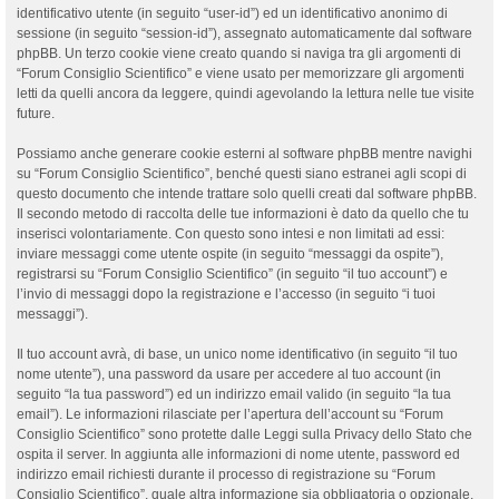
identificativo utente (in seguito “user-id”) ed un identificativo anonimo di
sessione (in seguito “session-id”), assegnato automaticamente dal software
phpBB. Un terzo cookie viene creato quando si naviga tra gli argomenti di
“Forum Consiglio Scientifico” e viene usato per memorizzare gli argomenti
letti da quelli ancora da leggere, quindi agevolando la lettura nelle tue visite
future.
Possiamo anche generare cookie esterni al software phpBB mentre navighi
su “Forum Consiglio Scientifico”, benché questi siano estranei agli scopi di
questo documento che intende trattare solo quelli creati dal software phpBB.
Il secondo metodo di raccolta delle tue informazioni è dato da quello che tu
inserisci volontariamente. Con questo sono intesi e non limitati ad essi:
inviare messaggi come utente ospite (in seguito “messaggi da ospite”),
registrarsi su “Forum Consiglio Scientifico” (in seguito “il tuo account”) e
l’invio di messaggi dopo la registrazione e l’accesso (in seguito “i tuoi
messaggi”).
Il tuo account avrà, di base, un unico nome identificativo (in seguito “il tuo
nome utente”), una password da usare per accedere al tuo account (in
seguito “la tua password”) ed un indirizzo email valido (in seguito “la tua
email”). Le informazioni rilasciate per l’apertura dell’account su “Forum
Consiglio Scientifico” sono protette dalle Leggi sulla Privacy dello Stato che
ospita il server. In aggiunta alle informazioni di nome utente, password ed
indirizzo email richiesti durante il processo di registrazione su “Forum
Consiglio Scientifico”, quale altra informazione sia obbligatoria o opzionale,