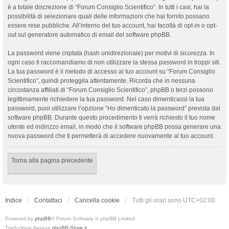
è a totale discrezione di “Forum Consiglio Scientifico”. In tutti i casi, hai la
possibilità di selezionare quali delle informazioni che hai fornito possano
essere rese pubbliche. All’interno del tuo account, hai facoltà di opt-in o opt-
out sul generatore automatico di email del software phpBB.
La password viene criptata (hash unidirezionale) per motivi di sicurezza. In
ogni caso ti raccomandiamo di non utilizzare la stessa password in troppi siti.
La tua password è il metodo di accesso al tuo account su “Forum Consiglio
Scientifico”, quindi proteggila attentamente. Ricorda che in nessuna
circostanza affiliati di “Forum Consiglio Scientifico”, phpBB o terzi possono
legittimamente richiedere la tua password. Nel caso dimenticassi la tua
password, puoi utilizzare l’opzione “Ho dimenticato la password” prevista dal
software phpBB. Durante questo procedimento ti verrà richiesto il tuo nome
utente ed indirizzo email, in modo che il software phpBB possa generare una
nuova password che ti permetterà di accedere nuovamente al tuo account.
Torna alla pagina precedente
Indice
Contattaci
Cancella cookie
Tutti gli orari sono
UTC+02:00
Powered by
phpBB
® Forum Software © phpBB Limited
Traduzione Italiana
phpBB-Store.it