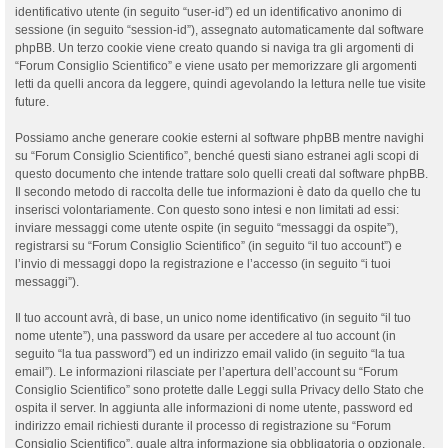
identificativo utente (in seguito “user-id”) ed un identificativo anonimo di
sessione (in seguito “session-id”), assegnato automaticamente dal software
phpBB. Un terzo cookie viene creato quando si naviga tra gli argomenti di
“Forum Consiglio Scientifico” e viene usato per memorizzare gli argomenti
letti da quelli ancora da leggere, quindi agevolando la lettura nelle tue visite
future.
Possiamo anche generare cookie esterni al software phpBB mentre navighi
su “Forum Consiglio Scientifico”, benché questi siano estranei agli scopi di
questo documento che intende trattare solo quelli creati dal software phpBB.
Il secondo metodo di raccolta delle tue informazioni è dato da quello che tu
inserisci volontariamente. Con questo sono intesi e non limitati ad essi:
inviare messaggi come utente ospite (in seguito “messaggi da ospite”),
registrarsi su “Forum Consiglio Scientifico” (in seguito “il tuo account”) e
l’invio di messaggi dopo la registrazione e l’accesso (in seguito “i tuoi
messaggi”).
Il tuo account avrà, di base, un unico nome identificativo (in seguito “il tuo
nome utente”), una password da usare per accedere al tuo account (in
seguito “la tua password”) ed un indirizzo email valido (in seguito “la tua
email”). Le informazioni rilasciate per l’apertura dell’account su “Forum
Consiglio Scientifico” sono protette dalle Leggi sulla Privacy dello Stato che
ospita il server. In aggiunta alle informazioni di nome utente, password ed
indirizzo email richiesti durante il processo di registrazione su “Forum
Consiglio Scientifico”, quale altra informazione sia obbligatoria o opzionale,