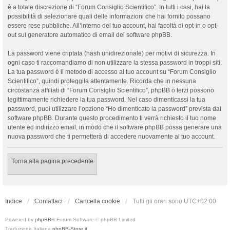
è a totale discrezione di “Forum Consiglio Scientifico”. In tutti i casi, hai la
possibilità di selezionare quali delle informazioni che hai fornito possano
essere rese pubbliche. All’interno del tuo account, hai facoltà di opt-in o opt-
out sul generatore automatico di email del software phpBB.
La password viene criptata (hash unidirezionale) per motivi di sicurezza. In
ogni caso ti raccomandiamo di non utilizzare la stessa password in troppi siti.
La tua password è il metodo di accesso al tuo account su “Forum Consiglio
Scientifico”, quindi proteggila attentamente. Ricorda che in nessuna
circostanza affiliati di “Forum Consiglio Scientifico”, phpBB o terzi possono
legittimamente richiedere la tua password. Nel caso dimenticassi la tua
password, puoi utilizzare l’opzione “Ho dimenticato la password” prevista dal
software phpBB. Durante questo procedimento ti verrà richiesto il tuo nome
utente ed indirizzo email, in modo che il software phpBB possa generare una
nuova password che ti permetterà di accedere nuovamente al tuo account.
Torna alla pagina precedente
Indice
Contattaci
Cancella cookie
Tutti gli orari sono
UTC+02:00
Powered by
phpBB
® Forum Software © phpBB Limited
Traduzione Italiana
phpBB-Store.it