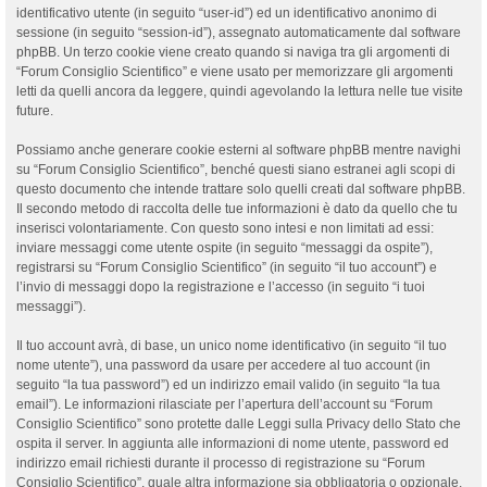
identificativo utente (in seguito “user-id”) ed un identificativo anonimo di
sessione (in seguito “session-id”), assegnato automaticamente dal software
phpBB. Un terzo cookie viene creato quando si naviga tra gli argomenti di
“Forum Consiglio Scientifico” e viene usato per memorizzare gli argomenti
letti da quelli ancora da leggere, quindi agevolando la lettura nelle tue visite
future.
Possiamo anche generare cookie esterni al software phpBB mentre navighi
su “Forum Consiglio Scientifico”, benché questi siano estranei agli scopi di
questo documento che intende trattare solo quelli creati dal software phpBB.
Il secondo metodo di raccolta delle tue informazioni è dato da quello che tu
inserisci volontariamente. Con questo sono intesi e non limitati ad essi:
inviare messaggi come utente ospite (in seguito “messaggi da ospite”),
registrarsi su “Forum Consiglio Scientifico” (in seguito “il tuo account”) e
l’invio di messaggi dopo la registrazione e l’accesso (in seguito “i tuoi
messaggi”).
Il tuo account avrà, di base, un unico nome identificativo (in seguito “il tuo
nome utente”), una password da usare per accedere al tuo account (in
seguito “la tua password”) ed un indirizzo email valido (in seguito “la tua
email”). Le informazioni rilasciate per l’apertura dell’account su “Forum
Consiglio Scientifico” sono protette dalle Leggi sulla Privacy dello Stato che
ospita il server. In aggiunta alle informazioni di nome utente, password ed
indirizzo email richiesti durante il processo di registrazione su “Forum
Consiglio Scientifico”, quale altra informazione sia obbligatoria o opzionale,