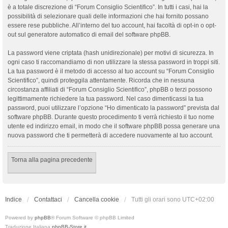
è a totale discrezione di “Forum Consiglio Scientifico”. In tutti i casi, hai la
possibilità di selezionare quali delle informazioni che hai fornito possano
essere rese pubbliche. All’interno del tuo account, hai facoltà di opt-in o opt-
out sul generatore automatico di email del software phpBB.
La password viene criptata (hash unidirezionale) per motivi di sicurezza. In
ogni caso ti raccomandiamo di non utilizzare la stessa password in troppi siti.
La tua password è il metodo di accesso al tuo account su “Forum Consiglio
Scientifico”, quindi proteggila attentamente. Ricorda che in nessuna
circostanza affiliati di “Forum Consiglio Scientifico”, phpBB o terzi possono
legittimamente richiedere la tua password. Nel caso dimenticassi la tua
password, puoi utilizzare l’opzione “Ho dimenticato la password” prevista dal
software phpBB. Durante questo procedimento ti verrà richiesto il tuo nome
utente ed indirizzo email, in modo che il software phpBB possa generare una
nuova password che ti permetterà di accedere nuovamente al tuo account.
Torna alla pagina precedente
Indice
Contattaci
Cancella cookie
Tutti gli orari sono
UTC+02:00
Powered by
phpBB
® Forum Software © phpBB Limited
Traduzione Italiana
phpBB-Store.it