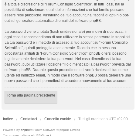
è a totale discrezione di “Forum Consiglio Scientifico”. In tutti i casi, hai la
possibilità di selezionare quali delle informazioni che hai fornito possano
essere rese pubbliche. All’interno del tuo account, hai facoltà di opt-in o opt-
out sul generatore automatico di email del software phpBB.
La password viene criptata (hash unidirezionale) per motivi di sicurezza. In
ogni caso ti raccomandiamo di non utilizzare la stessa password in troppi siti.
La tua password è il metodo di accesso al tuo account su “Forum Consiglio
Scientifico”, quindi proteggila attentamente. Ricorda che in nessuna
circostanza affiliati di “Forum Consiglio Scientifico”, phpBB o terzi possono
legittimamente richiedere la tua password. Nel caso dimenticassi la tua
password, puoi utilizzare l’opzione “Ho dimenticato la password” prevista dal
software phpBB. Durante questo procedimento ti verrà richiesto il tuo nome
utente ed indirizzo email, in modo che il software phpBB possa generare una
nuova password che ti permetterà di accedere nuovamente al tuo account.
Torna alla pagina precedente
Indice
Contattaci
Cancella cookie
Tutti gli orari sono
UTC+02:00
Powered by
phpBB
® Forum Software © phpBB Limited
Traduzione Italiana
phpBB-Store.it