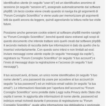
identificativo utente (in seguito “user-id”) ed un identificativo anonimo di
sessione (in seguito “session-id”), assegnato automaticamente dal software
phpBB. Un terzo cookie viene creato quando si naviga tra gli argomenti di
“Forum Consiglio Scientifico” e viene usato per memorizzare gli argomenti
letti da quelli ancora da leggere, quindi agevolando la lettura nelle tue visite
future.
Possiamo anche generare cookie esterni al software phpBB mentre navighi
su “Forum Consiglio Scientifico”, benché questi siano estranei agli scopi di
questo documento che intende trattare solo quelli creati dal software phpBB.
Il secondo metodo di raccolta delle tue informazioni è dato da quello che tu
inserisci volontariamente. Con questo sono intesi e non limitati ad essi:
inviare messaggi come utente ospite (in seguito “messaggi da ospite”),
registrarsi su “Forum Consiglio Scientifico” (in seguito “il tuo account”) e
l’invio di messaggi dopo la registrazione e l’accesso (in seguito “i tuoi
messaggi”).
Il tuo account avrà, di base, un unico nome identificativo (in seguito “il tuo
nome utente”), una password da usare per accedere al tuo account (in
seguito “la tua password”) ed un indirizzo email valido (in seguito “la tua
email”). Le informazioni rilasciate per l’apertura dell’account su “Forum
Consiglio Scientifico” sono protette dalle Leggi sulla Privacy dello Stato che
ospita il server. In aggiunta alle informazioni di nome utente, password ed
indirizzo email richiesti durante il processo di registrazione su “Forum
Consiglio Scientifico”, quale altra informazione sia obbligatoria o opzionale,