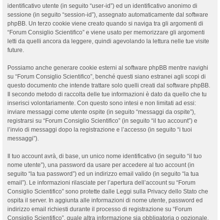
identificativo utente (in seguito “user-id”) ed un identificativo anonimo di
sessione (in seguito “session-id”), assegnato automaticamente dal software
phpBB. Un terzo cookie viene creato quando si naviga tra gli argomenti di
“Forum Consiglio Scientifico” e viene usato per memorizzare gli argomenti
letti da quelli ancora da leggere, quindi agevolando la lettura nelle tue visite
future.
Possiamo anche generare cookie esterni al software phpBB mentre navighi
su “Forum Consiglio Scientifico”, benché questi siano estranei agli scopi di
questo documento che intende trattare solo quelli creati dal software phpBB.
Il secondo metodo di raccolta delle tue informazioni è dato da quello che tu
inserisci volontariamente. Con questo sono intesi e non limitati ad essi:
inviare messaggi come utente ospite (in seguito “messaggi da ospite”),
registrarsi su “Forum Consiglio Scientifico” (in seguito “il tuo account”) e
l’invio di messaggi dopo la registrazione e l’accesso (in seguito “i tuoi
messaggi”).
Il tuo account avrà, di base, un unico nome identificativo (in seguito “il tuo
nome utente”), una password da usare per accedere al tuo account (in
seguito “la tua password”) ed un indirizzo email valido (in seguito “la tua
email”). Le informazioni rilasciate per l’apertura dell’account su “Forum
Consiglio Scientifico” sono protette dalle Leggi sulla Privacy dello Stato che
ospita il server. In aggiunta alle informazioni di nome utente, password ed
indirizzo email richiesti durante il processo di registrazione su “Forum
Consiglio Scientifico”, quale altra informazione sia obbligatoria o opzionale,