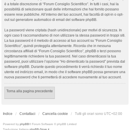
è a totale discrezione di “Forum Consiglio Scientifico”. In tutti i casi, hai la
possibilità di selezionare quali delle informazioni che hai fornito possano
essere rese pubbliche. All’interno del tuo account, hai facoltà di opt-in o opt-
out sul generatore automatico di email del software phpBB.
La password viene criptata (hash unidirezionale) per motivi di sicurezza. In
ogni caso ti raccomandiamo di non utilizzare la stessa password in troppi siti.
La tua password è il metodo di accesso al tuo account su “Forum Consiglio
Scientifico”, quindi proteggila attentamente. Ricorda che in nessuna
circostanza affiliati di “Forum Consiglio Scientifico”, phpBB o terzi possono
legittimamente richiedere la tua password. Nel caso dimenticassi la tua
password, puoi utilizzare l’opzione “Ho dimenticato la password” prevista dal
software phpBB. Durante questo procedimento ti verrà richiesto il tuo nome
utente ed indirizzo email, in modo che il software phpBB possa generare una
nuova password che ti permetterà di accedere nuovamente al tuo account.
Torna alla pagina precedente
Indice
Contattaci
Cancella cookie
Tutti gli orari sono
UTC+02:00
Powered by
phpBB
® Forum Software © phpBB Limited
Traduzione Italiana
phpBB-Store.it