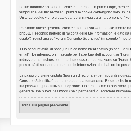
Le tue informazioni sono raccolte in due modi. In primo luogo, mentre si
temporanei del tuo browser. I primi due cookie contengono solo un ident
Un terzo cookie viene creato quando si naviga tra gli argomenti di “Foru
Possiamo anche generare cookie esterni al software phpBB mentre navigh
phpBB. Il secondo metodo di raccolta delle tue informazioni è dato da 
ospite”), registrarsi su “Forum Consiglio Scientifico” (in seguito “il tuo
Il tuo account avrà, di base, un unico nome identificativo (in seguito “
email”). Le informazioni rilasciate per l’apertura dell’account su “Foru
indirizzo email richiesti durante il processo di registrazione su “Forum C
possibilità di selezionare quali delle informazioni che hai fornito poss
La password viene criptata (hash unidirezionale) per motivi di sicurezz
Consiglio Scientifico”, quindi proteggila attentamente. Ricorda che in 
tua password, puoi utilizzare l’opzione “Ho dimenticato la password” p
generare una nuova password che ti permetterà di accedere nuovamen
Torna alla pagina precedente