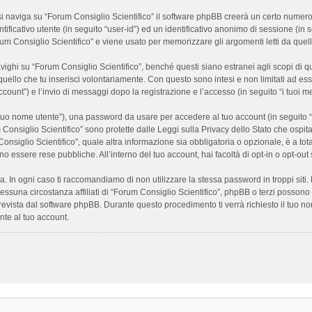
 naviga su “Forum Consiglio Scientifico” il software phpBB creerà un certo numero di
ificativo utente (in seguito “user-id”) ed un identificativo anonimo di sessione (i
m Consiglio Scientifico” e viene usato per memorizzare gli argomenti letti da quelli
i su “Forum Consiglio Scientifico”, benché questi siano estranei agli scopi di que
quello che tu inserisci volontariamente. Con questo sono intesi e non limitati ad es
 account”) e l’invio di messaggi dopo la registrazione e l’accesso (in seguito “i tuoi m
il tuo nome utente”), una password da usare per accedere al tuo account (in seguito “
m Consiglio Scientifico” sono protette dalle Leggi sulla Privacy dello Stato che ospit
onsiglio Scientifico”, quale altra informazione sia obbligatoria o opzionale, è a totale
ano essere rese pubbliche. All’interno del tuo account, hai facoltà di opt-in o opt-o
a. In ogni caso ti raccomandiamo di non utilizzare la stessa password in troppi sit
nessuna circostanza affiliati di “Forum Consiglio Scientifico”, phpBB o terzi posson
revista dal software phpBB. Durante questo procedimento ti verrà richiesto il tuo n
te al tuo account.