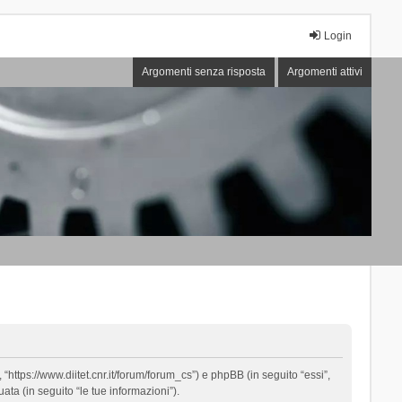
Login
Argomenti senza risposta
Argomenti attivi
“https://www.diitet.cnr.it/forum/forum_cs”) e phpBB (in seguito “essi”,
ta (in seguito “le tue informazioni”).