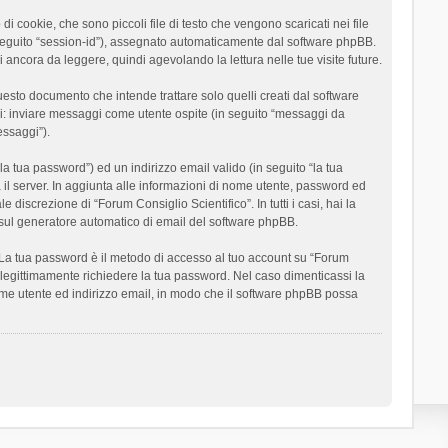
 cookie, che sono piccoli file di testo che vengono scaricati nei file
n seguito “session-id”), assegnato automaticamente dal software phpBB.
 ancora da leggere, quindi agevolando la lettura nelle tue visite future.
sto documento che intende trattare solo quelli creati dal software
si: inviare messaggi come utente ospite (in seguito “messaggi da
essaggi”).
la tua password”) ed un indirizzo email valido (in seguito “la tua
a il server. In aggiunta alle informazioni di nome utente, password ed
 discrezione di “Forum Consiglio Scientifico”. In tutti i casi, hai la
ut sul generatore automatico di email del software phpBB.
i. La tua password è il metodo di accesso al tuo account su “Forum
o legittimamente richiedere la tua password. Nel caso dimenticassi la
ome utente ed indirizzo email, in modo che il software phpBB possa