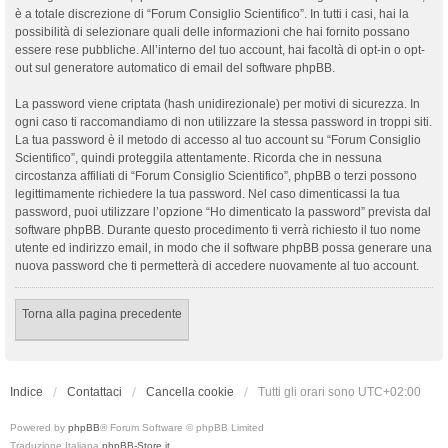
è a totale discrezione di “Forum Consiglio Scientifico”. In tutti i casi, hai la
possibilità di selezionare quali delle informazioni che hai fornito possano
essere rese pubbliche. All’interno del tuo account, hai facoltà di opt-in o opt-
out sul generatore automatico di email del software phpBB.
La password viene criptata (hash unidirezionale) per motivi di sicurezza. In
ogni caso ti raccomandiamo di non utilizzare la stessa password in troppi siti.
La tua password è il metodo di accesso al tuo account su “Forum Consiglio
Scientifico”, quindi proteggila attentamente. Ricorda che in nessuna
circostanza affiliati di “Forum Consiglio Scientifico”, phpBB o terzi possono
legittimamente richiedere la tua password. Nel caso dimenticassi la tua
password, puoi utilizzare l’opzione “Ho dimenticato la password” prevista dal
software phpBB. Durante questo procedimento ti verrà richiesto il tuo nome
utente ed indirizzo email, in modo che il software phpBB possa generare una
nuova password che ti permetterà di accedere nuovamente al tuo account.
Torna alla pagina precedente
Indice
Contattaci
Cancella cookie
Tutti gli orari sono
UTC+02:00
Powered by
phpBB
® Forum Software © phpBB Limited
Traduzione Italiana
phpBB-Store.it