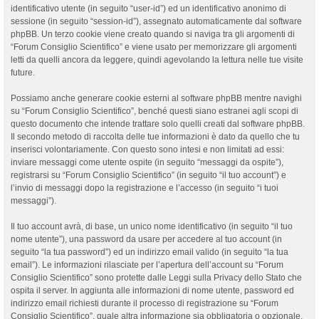
identificativo utente (in seguito “user-id”) ed un identificativo anonimo di
sessione (in seguito “session-id”), assegnato automaticamente dal software
phpBB. Un terzo cookie viene creato quando si naviga tra gli argomenti di
“Forum Consiglio Scientifico” e viene usato per memorizzare gli argomenti
letti da quelli ancora da leggere, quindi agevolando la lettura nelle tue visite
future.
Possiamo anche generare cookie esterni al software phpBB mentre navighi
su “Forum Consiglio Scientifico”, benché questi siano estranei agli scopi di
questo documento che intende trattare solo quelli creati dal software phpBB.
Il secondo metodo di raccolta delle tue informazioni è dato da quello che tu
inserisci volontariamente. Con questo sono intesi e non limitati ad essi:
inviare messaggi come utente ospite (in seguito “messaggi da ospite”),
registrarsi su “Forum Consiglio Scientifico” (in seguito “il tuo account”) e
l’invio di messaggi dopo la registrazione e l’accesso (in seguito “i tuoi
messaggi”).
Il tuo account avrà, di base, un unico nome identificativo (in seguito “il tuo
nome utente”), una password da usare per accedere al tuo account (in
seguito “la tua password”) ed un indirizzo email valido (in seguito “la tua
email”). Le informazioni rilasciate per l’apertura dell’account su “Forum
Consiglio Scientifico” sono protette dalle Leggi sulla Privacy dello Stato che
ospita il server. In aggiunta alle informazioni di nome utente, password ed
indirizzo email richiesti durante il processo di registrazione su “Forum
Consiglio Scientifico”, quale altra informazione sia obbligatoria o opzionale,