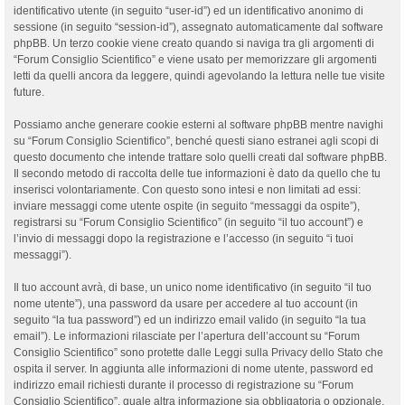
identificativo utente (in seguito “user-id”) ed un identificativo anonimo di
sessione (in seguito “session-id”), assegnato automaticamente dal software
phpBB. Un terzo cookie viene creato quando si naviga tra gli argomenti di
“Forum Consiglio Scientifico” e viene usato per memorizzare gli argomenti
letti da quelli ancora da leggere, quindi agevolando la lettura nelle tue visite
future.
Possiamo anche generare cookie esterni al software phpBB mentre navighi
su “Forum Consiglio Scientifico”, benché questi siano estranei agli scopi di
questo documento che intende trattare solo quelli creati dal software phpBB.
Il secondo metodo di raccolta delle tue informazioni è dato da quello che tu
inserisci volontariamente. Con questo sono intesi e non limitati ad essi:
inviare messaggi come utente ospite (in seguito “messaggi da ospite”),
registrarsi su “Forum Consiglio Scientifico” (in seguito “il tuo account”) e
l’invio di messaggi dopo la registrazione e l’accesso (in seguito “i tuoi
messaggi”).
Il tuo account avrà, di base, un unico nome identificativo (in seguito “il tuo
nome utente”), una password da usare per accedere al tuo account (in
seguito “la tua password”) ed un indirizzo email valido (in seguito “la tua
email”). Le informazioni rilasciate per l’apertura dell’account su “Forum
Consiglio Scientifico” sono protette dalle Leggi sulla Privacy dello Stato che
ospita il server. In aggiunta alle informazioni di nome utente, password ed
indirizzo email richiesti durante il processo di registrazione su “Forum
Consiglio Scientifico”, quale altra informazione sia obbligatoria o opzionale,