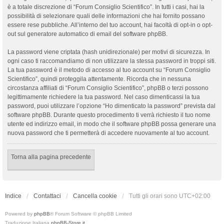
è a totale discrezione di “Forum Consiglio Scientifico”. In tutti i casi, hai la
possibilità di selezionare quali delle informazioni che hai fornito possano
essere rese pubbliche. All’interno del tuo account, hai facoltà di opt-in o opt-
out sul generatore automatico di email del software phpBB.
La password viene criptata (hash unidirezionale) per motivi di sicurezza. In
ogni caso ti raccomandiamo di non utilizzare la stessa password in troppi siti.
La tua password è il metodo di accesso al tuo account su “Forum Consiglio
Scientifico”, quindi proteggila attentamente. Ricorda che in nessuna
circostanza affiliati di “Forum Consiglio Scientifico”, phpBB o terzi possono
legittimamente richiedere la tua password. Nel caso dimenticassi la tua
password, puoi utilizzare l’opzione “Ho dimenticato la password” prevista dal
software phpBB. Durante questo procedimento ti verrà richiesto il tuo nome
utente ed indirizzo email, in modo che il software phpBB possa generare una
nuova password che ti permetterà di accedere nuovamente al tuo account.
Torna alla pagina precedente
Indice
Contattaci
Cancella cookie
Tutti gli orari sono
UTC+02:00
Powered by
phpBB
® Forum Software © phpBB Limited
Traduzione Italiana
phpBB-Store.it