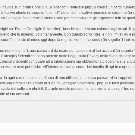
 naviga su “Forum Consiglio Scientifico” il software phpBB creerà un certo numero di
ificativo utente (in seguito “user-id”) ed un identificativo anonimo di sessione (i
m Consiglio Scientifico” e viene usato per memorizzare gli argomenti letti da quelli
i su “Forum Consiglio Scientifico”, benché questi siano estranei agli scopi di que
quello che tu inserisci volontariamente. Con questo sono intesi e non limitati ad es
 account”) e l’invio di messaggi dopo la registrazione e l’accesso (in seguito “i tuoi m
il tuo nome utente”), una password da usare per accedere al tuo account (in seguito “
m Consiglio Scientifico” sono protette dalle Leggi sulla Privacy dello Stato che ospit
onsiglio Scientifico”, quale altra informazione sia obbligatoria o opzionale, è a totale
ano essere rese pubbliche. All’interno del tuo account, hai facoltà di opt-in o opt-o
a. In ogni caso ti raccomandiamo di non utilizzare la stessa password in troppi sit
nessuna circostanza affiliati di “Forum Consiglio Scientifico”, phpBB o terzi posson
revista dal software phpBB. Durante questo procedimento ti verrà richiesto il tuo n
te al tuo account.