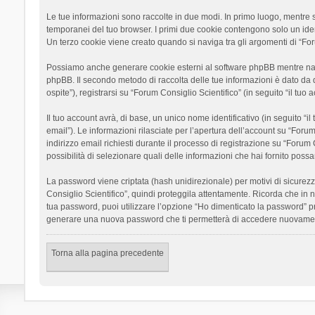
Le tue informazioni sono raccolte in due modi. In primo luogo, mentre si
temporanei del tuo browser. I primi due cookie contengono solo un ident
Un terzo cookie viene creato quando si naviga tra gli argomenti di “Foru
Possiamo anche generare cookie esterni al software phpBB mentre navigh
phpBB. Il secondo metodo di raccolta delle tue informazioni è dato da 
ospite”), registrarsi su “Forum Consiglio Scientifico” (in seguito “il tuo
Il tuo account avrà, di base, un unico nome identificativo (in seguito “
email”). Le informazioni rilasciate per l’apertura dell’account su “Foru
indirizzo email richiesti durante il processo di registrazione su “Forum C
possibilità di selezionare quali delle informazioni che hai fornito poss
La password viene criptata (hash unidirezionale) per motivi di sicurezz
Consiglio Scientifico”, quindi proteggila attentamente. Ricorda che in 
tua password, puoi utilizzare l’opzione “Ho dimenticato la password” p
generare una nuova password che ti permetterà di accedere nuovamen
Torna alla pagina precedente