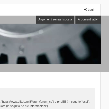
Login
Argomenti senza risposta
Argomenti attivi
“https://www.diitet.cnr.it/forum/forum_cs”) e phpBB (in seguito “essi”,
ta (in seguito “le tue informazioni”).