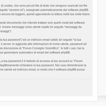
 cookie, che sono piccoli file di testo che vengono scaricati nei file
n seguito “session-id”), assegnato automaticamente dal software phpBB.
 ancora da leggere, quindi agevolando la lettura nelle tue visite future.
sto documento che intende trattare solo quelli creati dal software
si: inviare messaggi come utente ospite (in seguito “messaggi da
essaggi”).
la tua password”) ed un indirizzo email valido (in seguito “la tua
a il server. In aggiunta alle informazioni di nome utente, password ed
 discrezione di “Forum Consiglio Scientifico”. In tutti i casi, hai la
ut sul generatore automatico di email del software phpBB.
i. La tua password è il metodo di accesso al tuo account su “Forum
o legittimamente richiedere la tua password. Nel caso dimenticassi la
ome utente ed indirizzo email, in modo che il software phpBB possa