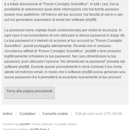
è a totale discrezione di “Forum Consiglio Scientifico”. In tutti i casi, hai la
possibilità di selezionare quali delle informazioni che hai fornito possano
essere rese pubbliche. All’interno del tuo account, hai facoltà di opt-in o opt-
out sul generatore automatico di email del software phpBB.
La password viene criptata (hash unidirezionale) per motivi di sicurezza. In
ogni caso ti raccomandiamo di non utilizzare la stessa password in troppi siti.
La tua password è il metodo di accesso al tuo account su “Forum Consiglio
Scientifico”, quindi proteggila attentamente. Ricorda che in nessuna
circostanza affiliati di “Forum Consiglio Scientifico”, phpBB o terzi possono
legittimamente richiedere la tua password. Nel caso dimenticassi la tua
password, puoi utilizzare l’opzione “Ho dimenticato la password” prevista dal
software phpBB. Durante questo procedimento ti verrà richiesto il tuo nome
utente ed indirizzo email, in modo che il software phpBB possa generare una
nuova password che ti permetterà di accedere nuovamente al tuo account.
Torna alla pagina precedente
Indice
Contattaci
Cancella cookie
Tutti gli orari sono
UTC+02:00
Powered by
phpBB
® Forum Software © phpBB Limited
Traduzione Italiana
phpBB-Store.it