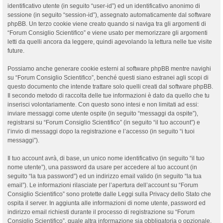
identificativo utente (in seguito “user-id”) ed un identificativo anonimo di
sessione (in seguito “session-id”), assegnato automaticamente dal software
phpBB. Un terzo cookie viene creato quando si naviga tra gli argomenti di
“Forum Consiglio Scientifico” e viene usato per memorizzare gli argomenti
letti da quelli ancora da leggere, quindi agevolando la lettura nelle tue visite
future.
Possiamo anche generare cookie esterni al software phpBB mentre navighi
su “Forum Consiglio Scientifico”, benché questi siano estranei agli scopi di
questo documento che intende trattare solo quelli creati dal software phpBB.
Il secondo metodo di raccolta delle tue informazioni è dato da quello che tu
inserisci volontariamente. Con questo sono intesi e non limitati ad essi:
inviare messaggi come utente ospite (in seguito “messaggi da ospite”),
registrarsi su “Forum Consiglio Scientifico” (in seguito “il tuo account”) e
l’invio di messaggi dopo la registrazione e l’accesso (in seguito “i tuoi
messaggi”).
Il tuo account avrà, di base, un unico nome identificativo (in seguito “il tuo
nome utente”), una password da usare per accedere al tuo account (in
seguito “la tua password”) ed un indirizzo email valido (in seguito “la tua
email”). Le informazioni rilasciate per l’apertura dell’account su “Forum
Consiglio Scientifico” sono protette dalle Leggi sulla Privacy dello Stato che
ospita il server. In aggiunta alle informazioni di nome utente, password ed
indirizzo email richiesti durante il processo di registrazione su “Forum
Consiglio Scientifico”, quale altra informazione sia obbligatoria o opzionale,