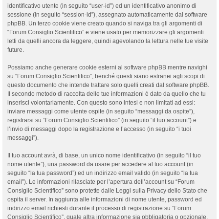
identificativo utente (in seguito “user-id”) ed un identificativo anonimo di
sessione (in seguito “session-id”), assegnato automaticamente dal software
phpBB. Un terzo cookie viene creato quando si naviga tra gli argomenti di
“Forum Consiglio Scientifico” e viene usato per memorizzare gli argomenti
letti da quelli ancora da leggere, quindi agevolando la lettura nelle tue visite
future.
Possiamo anche generare cookie esterni al software phpBB mentre navighi
su “Forum Consiglio Scientifico”, benché questi siano estranei agli scopi di
questo documento che intende trattare solo quelli creati dal software phpBB.
Il secondo metodo di raccolta delle tue informazioni è dato da quello che tu
inserisci volontariamente. Con questo sono intesi e non limitati ad essi:
inviare messaggi come utente ospite (in seguito “messaggi da ospite”),
registrarsi su “Forum Consiglio Scientifico” (in seguito “il tuo account”) e
l’invio di messaggi dopo la registrazione e l’accesso (in seguito “i tuoi
messaggi”).
Il tuo account avrà, di base, un unico nome identificativo (in seguito “il tuo
nome utente”), una password da usare per accedere al tuo account (in
seguito “la tua password”) ed un indirizzo email valido (in seguito “la tua
email”). Le informazioni rilasciate per l’apertura dell’account su “Forum
Consiglio Scientifico” sono protette dalle Leggi sulla Privacy dello Stato che
ospita il server. In aggiunta alle informazioni di nome utente, password ed
indirizzo email richiesti durante il processo di registrazione su “Forum
Consiglio Scientifico”, quale altra informazione sia obbligatoria o opzionale,