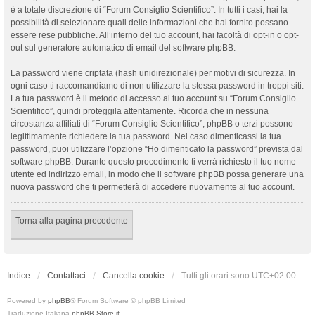
è a totale discrezione di “Forum Consiglio Scientifico”. In tutti i casi, hai la
possibilità di selezionare quali delle informazioni che hai fornito possano
essere rese pubbliche. All’interno del tuo account, hai facoltà di opt-in o opt-
out sul generatore automatico di email del software phpBB.
La password viene criptata (hash unidirezionale) per motivi di sicurezza. In
ogni caso ti raccomandiamo di non utilizzare la stessa password in troppi siti.
La tua password è il metodo di accesso al tuo account su “Forum Consiglio
Scientifico”, quindi proteggila attentamente. Ricorda che in nessuna
circostanza affiliati di “Forum Consiglio Scientifico”, phpBB o terzi possono
legittimamente richiedere la tua password. Nel caso dimenticassi la tua
password, puoi utilizzare l’opzione “Ho dimenticato la password” prevista dal
software phpBB. Durante questo procedimento ti verrà richiesto il tuo nome
utente ed indirizzo email, in modo che il software phpBB possa generare una
nuova password che ti permetterà di accedere nuovamente al tuo account.
Torna alla pagina precedente
Indice
Contattaci
Cancella cookie
Tutti gli orari sono
UTC+02:00
Powered by
phpBB
® Forum Software © phpBB Limited
Traduzione Italiana
phpBB-Store.it