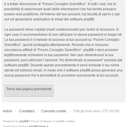
è a totale discrezione di “Forum Consiglio Scientifico”. In tutti i casi, hai la
possibilità di selezionare quali delle informazioni che hai fornito possano
essere rese pubbliche. All’interno del tuo account, hai facoltà di opt-in o opt-
out sul generatore automatico di email del software phpBB.
La password viene criptata (hash unidirezionale) per motivi di sicurezza. In
ogni caso ti raccomandiamo di non utilizzare la stessa password in troppi siti.
La tua password è il metodo di accesso al tuo account su “Forum Consiglio
Scientifico”, quindi proteggila attentamente. Ricorda che in nessuna
circostanza affiliati di “Forum Consiglio Scientifico”, phpBB o terzi possono
legittimamente richiedere la tua password. Nel caso dimenticassi la tua
password, puoi utilizzare l’opzione “Ho dimenticato la password” prevista dal
software phpBB. Durante questo procedimento ti verrà richiesto il tuo nome
utente ed indirizzo email, in modo che il software phpBB possa generare una
nuova password che ti permetterà di accedere nuovamente al tuo account.
Torna alla pagina precedente
Indice
Contattaci
Cancella cookie
Tutti gli orari sono
UTC+02:00
Powered by
phpBB
® Forum Software © phpBB Limited
Traduzione Italiana
phpBB-Store.it