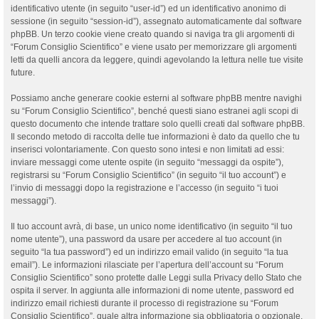
identificativo utente (in seguito “user-id”) ed un identificativo anonimo di
sessione (in seguito “session-id”), assegnato automaticamente dal software
phpBB. Un terzo cookie viene creato quando si naviga tra gli argomenti di
“Forum Consiglio Scientifico” e viene usato per memorizzare gli argomenti
letti da quelli ancora da leggere, quindi agevolando la lettura nelle tue visite
future.
Possiamo anche generare cookie esterni al software phpBB mentre navighi
su “Forum Consiglio Scientifico”, benché questi siano estranei agli scopi di
questo documento che intende trattare solo quelli creati dal software phpBB.
Il secondo metodo di raccolta delle tue informazioni è dato da quello che tu
inserisci volontariamente. Con questo sono intesi e non limitati ad essi:
inviare messaggi come utente ospite (in seguito “messaggi da ospite”),
registrarsi su “Forum Consiglio Scientifico” (in seguito “il tuo account”) e
l’invio di messaggi dopo la registrazione e l’accesso (in seguito “i tuoi
messaggi”).
Il tuo account avrà, di base, un unico nome identificativo (in seguito “il tuo
nome utente”), una password da usare per accedere al tuo account (in
seguito “la tua password”) ed un indirizzo email valido (in seguito “la tua
email”). Le informazioni rilasciate per l’apertura dell’account su “Forum
Consiglio Scientifico” sono protette dalle Leggi sulla Privacy dello Stato che
ospita il server. In aggiunta alle informazioni di nome utente, password ed
indirizzo email richiesti durante il processo di registrazione su “Forum
Consiglio Scientifico”, quale altra informazione sia obbligatoria o opzionale,