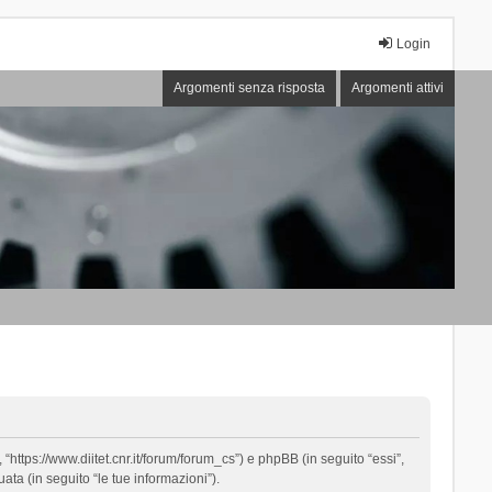
Login
Argomenti senza risposta
Argomenti attivi
“https://www.diitet.cnr.it/forum/forum_cs”) e phpBB (in seguito “essi”,
ta (in seguito “le tue informazioni”).