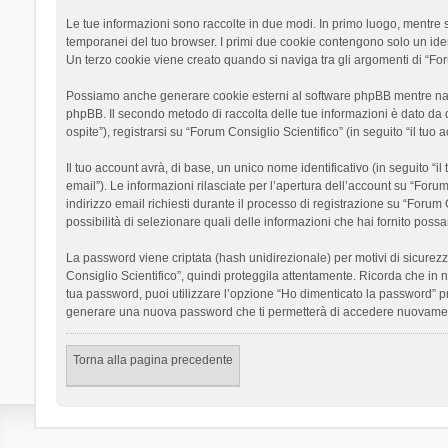
Le tue informazioni sono raccolte in due modi. In primo luogo, mentre si
temporanei del tuo browser. I primi due cookie contengono solo un ident
Un terzo cookie viene creato quando si naviga tra gli argomenti di “Foru
Possiamo anche generare cookie esterni al software phpBB mentre navigh
phpBB. Il secondo metodo di raccolta delle tue informazioni è dato da 
ospite”), registrarsi su “Forum Consiglio Scientifico” (in seguito “il tuo
Il tuo account avrà, di base, un unico nome identificativo (in seguito “
email”). Le informazioni rilasciate per l’apertura dell’account su “Foru
indirizzo email richiesti durante il processo di registrazione su “Forum C
possibilità di selezionare quali delle informazioni che hai fornito poss
La password viene criptata (hash unidirezionale) per motivi di sicurezz
Consiglio Scientifico”, quindi proteggila attentamente. Ricorda che in 
tua password, puoi utilizzare l’opzione “Ho dimenticato la password” p
generare una nuova password che ti permetterà di accedere nuovamen
Torna alla pagina precedente