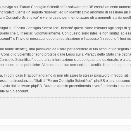
 naviga su “Forum Consiglio Scientifico” il software phpBB creerà un certo numero di
ificativo utente (in seguito “user-id”) ed un identificativo anonimo di sessione (i
m Consiglio Scientifico” e viene usato per memorizzare gli argomenti letti da quelli
i su “Forum Consiglio Scientifico”, benché questi siano estranei agli scopi di que
quello che tu inserisci volontariamente. Con questo sono intesi e non limitati ad es
 account”) e l’invio di messaggi dopo la registrazione e l’accesso (in seguito “i tuoi m
il tuo nome utente”), una password da usare per accedere al tuo account (in seguito “
m Consiglio Scientifico” sono protette dalle Leggi sulla Privacy dello Stato che ospit
onsiglio Scientifico”, quale altra informazione sia obbligatoria o opzionale, è a totale
ano essere rese pubbliche. All’interno del tuo account, hai facoltà di opt-in o opt-o
a. In ogni caso ti raccomandiamo di non utilizzare la stessa password in troppi sit
nessuna circostanza affiliati di “Forum Consiglio Scientifico”, phpBB o terzi posson
revista dal software phpBB. Durante questo procedimento ti verrà richiesto il tuo n
te al tuo account.