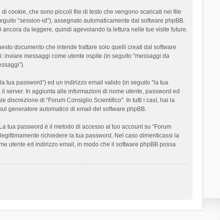
 cookie, che sono piccoli file di testo che vengono scaricati nei file
n seguito “session-id”), assegnato automaticamente dal software phpBB.
 ancora da leggere, quindi agevolando la lettura nelle tue visite future.
sto documento che intende trattare solo quelli creati dal software
si: inviare messaggi come utente ospite (in seguito “messaggi da
essaggi”).
la tua password”) ed un indirizzo email valido (in seguito “la tua
a il server. In aggiunta alle informazioni di nome utente, password ed
 discrezione di “Forum Consiglio Scientifico”. In tutti i casi, hai la
ut sul generatore automatico di email del software phpBB.
i. La tua password è il metodo di accesso al tuo account su “Forum
o legittimamente richiedere la tua password. Nel caso dimenticassi la
ome utente ed indirizzo email, in modo che il software phpBB possa