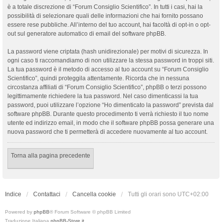
è a totale discrezione di “Forum Consiglio Scientifico”. In tutti i casi, hai la
possibilità di selezionare quali delle informazioni che hai fornito possano
essere rese pubbliche. All’interno del tuo account, hai facoltà di opt-in o opt-
out sul generatore automatico di email del software phpBB.
La password viene criptata (hash unidirezionale) per motivi di sicurezza. In
ogni caso ti raccomandiamo di non utilizzare la stessa password in troppi siti.
La tua password è il metodo di accesso al tuo account su “Forum Consiglio
Scientifico”, quindi proteggila attentamente. Ricorda che in nessuna
circostanza affiliati di “Forum Consiglio Scientifico”, phpBB o terzi possono
legittimamente richiedere la tua password. Nel caso dimenticassi la tua
password, puoi utilizzare l’opzione “Ho dimenticato la password” prevista dal
software phpBB. Durante questo procedimento ti verrà richiesto il tuo nome
utente ed indirizzo email, in modo che il software phpBB possa generare una
nuova password che ti permetterà di accedere nuovamente al tuo account.
Torna alla pagina precedente
Indice
Contattaci
Cancella cookie
Tutti gli orari sono
UTC+02:00
Powered by
phpBB
® Forum Software © phpBB Limited
Traduzione Italiana
phpBB-Store.it