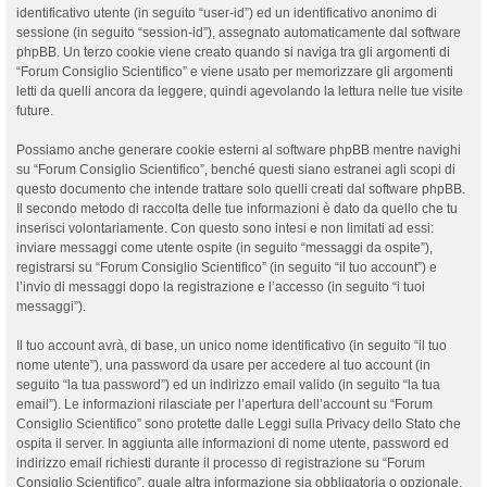
identificativo utente (in seguito “user-id”) ed un identificativo anonimo di
sessione (in seguito “session-id”), assegnato automaticamente dal software
phpBB. Un terzo cookie viene creato quando si naviga tra gli argomenti di
“Forum Consiglio Scientifico” e viene usato per memorizzare gli argomenti
letti da quelli ancora da leggere, quindi agevolando la lettura nelle tue visite
future.
Possiamo anche generare cookie esterni al software phpBB mentre navighi
su “Forum Consiglio Scientifico”, benché questi siano estranei agli scopi di
questo documento che intende trattare solo quelli creati dal software phpBB.
Il secondo metodo di raccolta delle tue informazioni è dato da quello che tu
inserisci volontariamente. Con questo sono intesi e non limitati ad essi:
inviare messaggi come utente ospite (in seguito “messaggi da ospite”),
registrarsi su “Forum Consiglio Scientifico” (in seguito “il tuo account”) e
l’invio di messaggi dopo la registrazione e l’accesso (in seguito “i tuoi
messaggi”).
Il tuo account avrà, di base, un unico nome identificativo (in seguito “il tuo
nome utente”), una password da usare per accedere al tuo account (in
seguito “la tua password”) ed un indirizzo email valido (in seguito “la tua
email”). Le informazioni rilasciate per l’apertura dell’account su “Forum
Consiglio Scientifico” sono protette dalle Leggi sulla Privacy dello Stato che
ospita il server. In aggiunta alle informazioni di nome utente, password ed
indirizzo email richiesti durante il processo di registrazione su “Forum
Consiglio Scientifico”, quale altra informazione sia obbligatoria o opzionale,