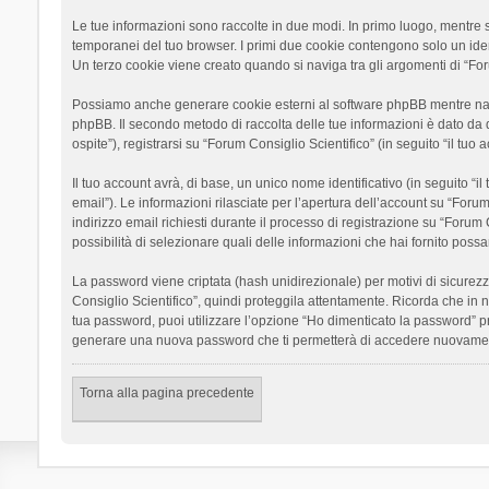
Le tue informazioni sono raccolte in due modi. In primo luogo, mentre si
temporanei del tuo browser. I primi due cookie contengono solo un ident
Un terzo cookie viene creato quando si naviga tra gli argomenti di “Foru
Possiamo anche generare cookie esterni al software phpBB mentre navigh
phpBB. Il secondo metodo di raccolta delle tue informazioni è dato da 
ospite”), registrarsi su “Forum Consiglio Scientifico” (in seguito “il tuo
Il tuo account avrà, di base, un unico nome identificativo (in seguito “
email”). Le informazioni rilasciate per l’apertura dell’account su “Foru
indirizzo email richiesti durante il processo di registrazione su “Forum C
possibilità di selezionare quali delle informazioni che hai fornito poss
La password viene criptata (hash unidirezionale) per motivi di sicurezz
Consiglio Scientifico”, quindi proteggila attentamente. Ricorda che in 
tua password, puoi utilizzare l’opzione “Ho dimenticato la password” p
generare una nuova password che ti permetterà di accedere nuovamen
Torna alla pagina precedente