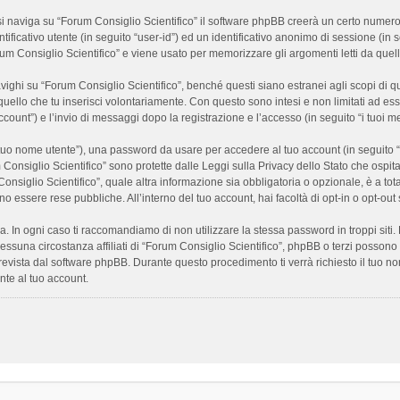
 naviga su “Forum Consiglio Scientifico” il software phpBB creerà un certo numero di
ificativo utente (in seguito “user-id”) ed un identificativo anonimo di sessione (i
m Consiglio Scientifico” e viene usato per memorizzare gli argomenti letti da quelli
i su “Forum Consiglio Scientifico”, benché questi siano estranei agli scopi di que
quello che tu inserisci volontariamente. Con questo sono intesi e non limitati ad es
 account”) e l’invio di messaggi dopo la registrazione e l’accesso (in seguito “i tuoi m
il tuo nome utente”), una password da usare per accedere al tuo account (in seguito “
m Consiglio Scientifico” sono protette dalle Leggi sulla Privacy dello Stato che ospit
onsiglio Scientifico”, quale altra informazione sia obbligatoria o opzionale, è a totale
ano essere rese pubbliche. All’interno del tuo account, hai facoltà di opt-in o opt-o
a. In ogni caso ti raccomandiamo di non utilizzare la stessa password in troppi sit
nessuna circostanza affiliati di “Forum Consiglio Scientifico”, phpBB o terzi posson
revista dal software phpBB. Durante questo procedimento ti verrà richiesto il tuo n
te al tuo account.