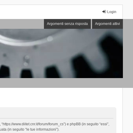
Login
Argomenti senza risposta
Argomenti attivi
“https://www.diitet.cnr.it/forum/forum_cs”) e phpBB (in seguito “essi”,
ta (in seguito “le tue informazioni”).