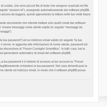
 cookie, che sono piccoli file di testo che vengono scaricati nei file
n seguito “session-id”), assegnato automaticamente dal software phpBB.
 ancora da leggere, quindi agevolando la lettura nelle tue visite future.
sto documento che intende trattare solo quelli creati dal software
si: inviare messaggi come utente ospite (in seguito “messaggi da
essaggi”).
la tua password”) ed un indirizzo email valido (in seguito “la tua
a il server. In aggiunta alle informazioni di nome utente, password ed
 discrezione di “Forum Consiglio Scientifico”. In tutti i casi, hai la
ut sul generatore automatico di email del software phpBB.
i. La tua password è il metodo di accesso al tuo account su “Forum
o legittimamente richiedere la tua password. Nel caso dimenticassi la
ome utente ed indirizzo email, in modo che il software phpBB possa