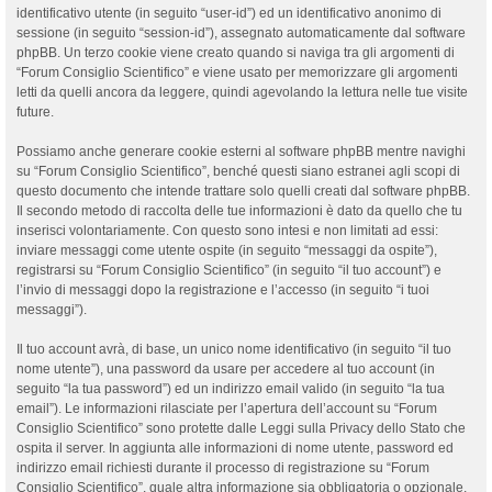
identificativo utente (in seguito “user-id”) ed un identificativo anonimo di
sessione (in seguito “session-id”), assegnato automaticamente dal software
phpBB. Un terzo cookie viene creato quando si naviga tra gli argomenti di
“Forum Consiglio Scientifico” e viene usato per memorizzare gli argomenti
letti da quelli ancora da leggere, quindi agevolando la lettura nelle tue visite
future.
Possiamo anche generare cookie esterni al software phpBB mentre navighi
su “Forum Consiglio Scientifico”, benché questi siano estranei agli scopi di
questo documento che intende trattare solo quelli creati dal software phpBB.
Il secondo metodo di raccolta delle tue informazioni è dato da quello che tu
inserisci volontariamente. Con questo sono intesi e non limitati ad essi:
inviare messaggi come utente ospite (in seguito “messaggi da ospite”),
registrarsi su “Forum Consiglio Scientifico” (in seguito “il tuo account”) e
l’invio di messaggi dopo la registrazione e l’accesso (in seguito “i tuoi
messaggi”).
Il tuo account avrà, di base, un unico nome identificativo (in seguito “il tuo
nome utente”), una password da usare per accedere al tuo account (in
seguito “la tua password”) ed un indirizzo email valido (in seguito “la tua
email”). Le informazioni rilasciate per l’apertura dell’account su “Forum
Consiglio Scientifico” sono protette dalle Leggi sulla Privacy dello Stato che
ospita il server. In aggiunta alle informazioni di nome utente, password ed
indirizzo email richiesti durante il processo di registrazione su “Forum
Consiglio Scientifico”, quale altra informazione sia obbligatoria o opzionale,