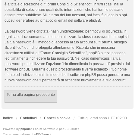
è a totale discrezione di “Forum Consiglio Scientifico”. In tutti i casi, hai la
possibilità di selezionare quali delle informazioni che hai fornito possano
essere rese pubbliche. All’interno del tuo account, hai facoltà di opt-in o opt-
out sul generatore automatico di email del software phpBB.
La password viene criptata (hash unidirezionale) per motivi di sicurezza. In
ogni caso ti raccomandiamo di non utilizzare la stessa password in troppi siti.
La tua password è il metodo di accesso al tuo account su “Forum Consiglio
Scientifico”, quindi proteggila attentamente. Ricorda che in nessuna
circostanza affiliati di “Forum Consiglio Scientifico”, phpBB o terzi possono
legittimamente richiedere la tua password. Nel caso dimenticassi la tua
password, puoi utilizzare l’opzione “Ho dimenticato la password” prevista dal
software phpBB. Durante questo procedimento ti verrà richiesto il tuo nome
utente ed indirizzo email, in modo che il software phpBB possa generare una
nuova password che ti permetterà di accedere nuovamente al tuo account.
Torna alla pagina precedente
Indice
Contattaci
Cancella cookie
Tutti gli orari sono
UTC+02:00
Powered by
phpBB
® Forum Software © phpBB Limited
Traduzione Italiana
phpBB-Store.it