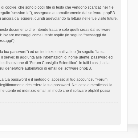
 cookie, che sono piccoli file di testo che vengono scaricati nei file
n seguito “session-id”), assegnato automaticamente dal software phpBB.
 ancora da leggere, quindi agevolando la lettura nelle tue visite future.
sto documento che intende trattare solo quelli creati dal software
si: inviare messaggi come utente ospite (in seguito “messaggi da
essaggi”).
la tua password”) ed un indirizzo email valido (in seguito “la tua
a il server. In aggiunta alle informazioni di nome utente, password ed
 discrezione di “Forum Consiglio Scientifico”. In tutti i casi, hai la
ut sul generatore automatico di email del software phpBB.
i. La tua password è il metodo di accesso al tuo account su “Forum
o legittimamente richiedere la tua password. Nel caso dimenticassi la
ome utente ed indirizzo email, in modo che il software phpBB possa