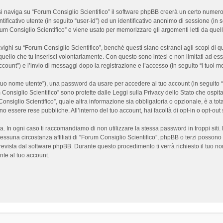
 naviga su “Forum Consiglio Scientifico” il software phpBB creerà un certo numero di
ificativo utente (in seguito “user-id”) ed un identificativo anonimo di sessione (i
m Consiglio Scientifico” e viene usato per memorizzare gli argomenti letti da quelli
i su “Forum Consiglio Scientifico”, benché questi siano estranei agli scopi di que
quello che tu inserisci volontariamente. Con questo sono intesi e non limitati ad es
 account”) e l’invio di messaggi dopo la registrazione e l’accesso (in seguito “i tuoi m
il tuo nome utente”), una password da usare per accedere al tuo account (in seguito “
m Consiglio Scientifico” sono protette dalle Leggi sulla Privacy dello Stato che ospit
onsiglio Scientifico”, quale altra informazione sia obbligatoria o opzionale, è a totale
ano essere rese pubbliche. All’interno del tuo account, hai facoltà di opt-in o opt-o
a. In ogni caso ti raccomandiamo di non utilizzare la stessa password in troppi sit
nessuna circostanza affiliati di “Forum Consiglio Scientifico”, phpBB o terzi posson
revista dal software phpBB. Durante questo procedimento ti verrà richiesto il tuo n
te al tuo account.