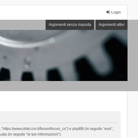
Login
Argomenti senza risposta
Argomenti attivi
“https://www.diitet.cnr.it/forum/forum_cs”) e phpBB (in seguito “essi”,
ta (in seguito “le tue informazioni”).