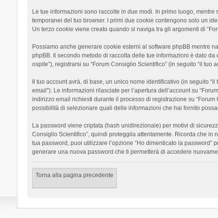
Le tue informazioni sono raccolte in due modi. In primo luogo, mentre si
temporanei del tuo browser. I primi due cookie contengono solo un ident
Un terzo cookie viene creato quando si naviga tra gli argomenti di “Foru
Possiamo anche generare cookie esterni al software phpBB mentre navigh
phpBB. Il secondo metodo di raccolta delle tue informazioni è dato da 
ospite”), registrarsi su “Forum Consiglio Scientifico” (in seguito “il tuo
Il tuo account avrà, di base, un unico nome identificativo (in seguito “
email”). Le informazioni rilasciate per l’apertura dell’account su “Foru
indirizzo email richiesti durante il processo di registrazione su “Forum C
possibilità di selezionare quali delle informazioni che hai fornito poss
La password viene criptata (hash unidirezionale) per motivi di sicurezz
Consiglio Scientifico”, quindi proteggila attentamente. Ricorda che in 
tua password, puoi utilizzare l’opzione “Ho dimenticato la password” p
generare una nuova password che ti permetterà di accedere nuovamen
Torna alla pagina precedente