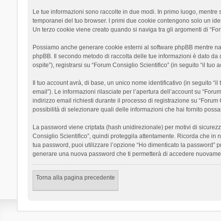
Le tue informazioni sono raccolte in due modi. In primo luogo, mentre si
temporanei del tuo browser. I primi due cookie contengono solo un ident
Un terzo cookie viene creato quando si naviga tra gli argomenti di “Foru
Possiamo anche generare cookie esterni al software phpBB mentre navigh
phpBB. Il secondo metodo di raccolta delle tue informazioni è dato da 
ospite”), registrarsi su “Forum Consiglio Scientifico” (in seguito “il tuo
Il tuo account avrà, di base, un unico nome identificativo (in seguito “
email”). Le informazioni rilasciate per l’apertura dell’account su “Foru
indirizzo email richiesti durante il processo di registrazione su “Forum C
possibilità di selezionare quali delle informazioni che hai fornito poss
La password viene criptata (hash unidirezionale) per motivi di sicurezz
Consiglio Scientifico”, quindi proteggila attentamente. Ricorda che in 
tua password, puoi utilizzare l’opzione “Ho dimenticato la password” p
generare una nuova password che ti permetterà di accedere nuovamen
Torna alla pagina precedente