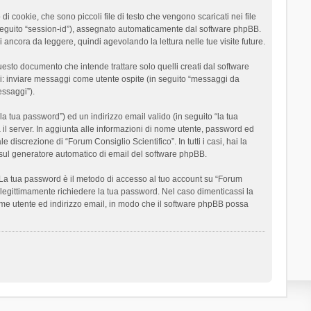
 cookie, che sono piccoli file di testo che vengono scaricati nei file
n seguito “session-id”), assegnato automaticamente dal software phpBB.
 ancora da leggere, quindi agevolando la lettura nelle tue visite future.
sto documento che intende trattare solo quelli creati dal software
si: inviare messaggi come utente ospite (in seguito “messaggi da
essaggi”).
la tua password”) ed un indirizzo email valido (in seguito “la tua
a il server. In aggiunta alle informazioni di nome utente, password ed
 discrezione di “Forum Consiglio Scientifico”. In tutti i casi, hai la
ut sul generatore automatico di email del software phpBB.
i. La tua password è il metodo di accesso al tuo account su “Forum
o legittimamente richiedere la tua password. Nel caso dimenticassi la
ome utente ed indirizzo email, in modo che il software phpBB possa