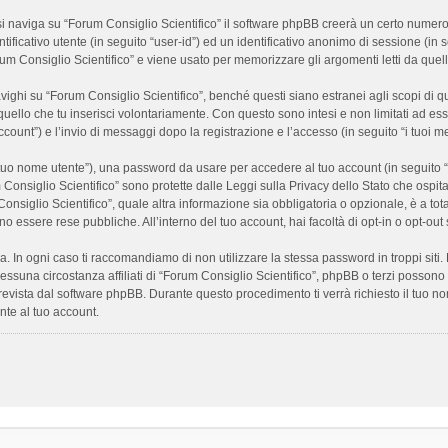
 naviga su “Forum Consiglio Scientifico” il software phpBB creerà un certo numero di
ificativo utente (in seguito “user-id”) ed un identificativo anonimo di sessione (i
m Consiglio Scientifico” e viene usato per memorizzare gli argomenti letti da quelli
i su “Forum Consiglio Scientifico”, benché questi siano estranei agli scopi di que
quello che tu inserisci volontariamente. Con questo sono intesi e non limitati ad es
 account”) e l’invio di messaggi dopo la registrazione e l’accesso (in seguito “i tuoi m
il tuo nome utente”), una password da usare per accedere al tuo account (in seguito “
m Consiglio Scientifico” sono protette dalle Leggi sulla Privacy dello Stato che ospit
onsiglio Scientifico”, quale altra informazione sia obbligatoria o opzionale, è a totale
ano essere rese pubbliche. All’interno del tuo account, hai facoltà di opt-in o opt-o
a. In ogni caso ti raccomandiamo di non utilizzare la stessa password in troppi sit
nessuna circostanza affiliati di “Forum Consiglio Scientifico”, phpBB o terzi posson
revista dal software phpBB. Durante questo procedimento ti verrà richiesto il tuo n
te al tuo account.