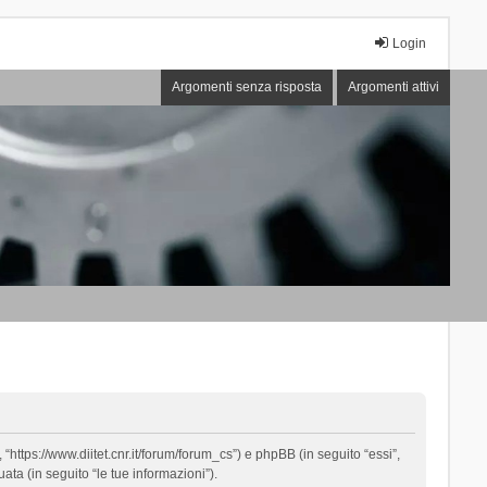
Login
Argomenti senza risposta
Argomenti attivi
“https://www.diitet.cnr.it/forum/forum_cs”) e phpBB (in seguito “essi”,
ta (in seguito “le tue informazioni”).