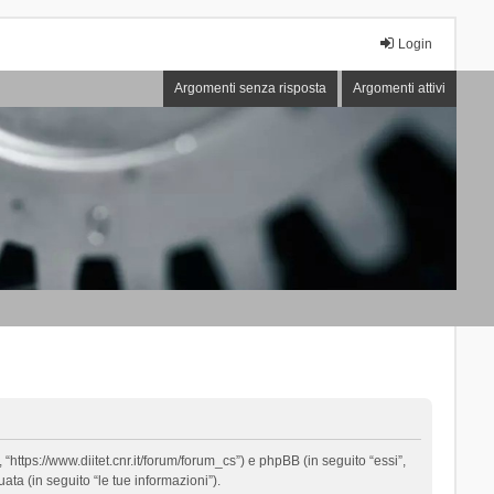
Login
Argomenti senza risposta
Argomenti attivi
“https://www.diitet.cnr.it/forum/forum_cs”) e phpBB (in seguito “essi”,
ta (in seguito “le tue informazioni”).