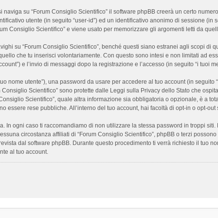
 naviga su “Forum Consiglio Scientifico” il software phpBB creerà un certo numero di
ificativo utente (in seguito “user-id”) ed un identificativo anonimo di sessione (i
m Consiglio Scientifico” e viene usato per memorizzare gli argomenti letti da quelli
i su “Forum Consiglio Scientifico”, benché questi siano estranei agli scopi di que
quello che tu inserisci volontariamente. Con questo sono intesi e non limitati ad es
 account”) e l’invio di messaggi dopo la registrazione e l’accesso (in seguito “i tuoi m
il tuo nome utente”), una password da usare per accedere al tuo account (in seguito “
m Consiglio Scientifico” sono protette dalle Leggi sulla Privacy dello Stato che ospit
onsiglio Scientifico”, quale altra informazione sia obbligatoria o opzionale, è a totale
ano essere rese pubbliche. All’interno del tuo account, hai facoltà di opt-in o opt-o
a. In ogni caso ti raccomandiamo di non utilizzare la stessa password in troppi sit
nessuna circostanza affiliati di “Forum Consiglio Scientifico”, phpBB o terzi posson
revista dal software phpBB. Durante questo procedimento ti verrà richiesto il tuo n
te al tuo account.