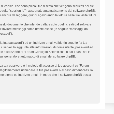
 cookie, che sono piccoli file di testo che vengono scaricati nei file
n seguito “session-id”), assegnato automaticamente dal software phpBB.
 ancora da leggere, quindi agevolando la lettura nelle tue visite future.
sto documento che intende trattare solo quelli creati dal software
si: inviare messaggi come utente ospite (in seguito “messaggi da
essaggi”).
la tua password”) ed un indirizzo email valido (in seguito “la tua
a il server. In aggiunta alle informazioni di nome utente, password ed
 discrezione di “Forum Consiglio Scientifico”. In tutti i casi, hai la
ut sul generatore automatico di email del software phpBB.
i. La tua password è il metodo di accesso al tuo account su “Forum
o legittimamente richiedere la tua password. Nel caso dimenticassi la
ome utente ed indirizzo email, in modo che il software phpBB possa