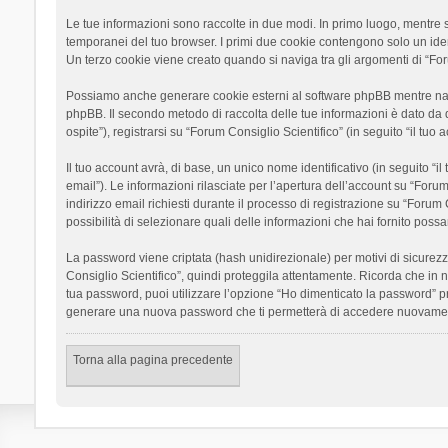
Le tue informazioni sono raccolte in due modi. In primo luogo, mentre si
temporanei del tuo browser. I primi due cookie contengono solo un ident
Un terzo cookie viene creato quando si naviga tra gli argomenti di “Foru
Possiamo anche generare cookie esterni al software phpBB mentre navigh
phpBB. Il secondo metodo di raccolta delle tue informazioni è dato da 
ospite”), registrarsi su “Forum Consiglio Scientifico” (in seguito “il tuo
Il tuo account avrà, di base, un unico nome identificativo (in seguito “
email”). Le informazioni rilasciate per l’apertura dell’account su “Foru
indirizzo email richiesti durante il processo di registrazione su “Forum C
possibilità di selezionare quali delle informazioni che hai fornito poss
La password viene criptata (hash unidirezionale) per motivi di sicurezz
Consiglio Scientifico”, quindi proteggila attentamente. Ricorda che in 
tua password, puoi utilizzare l’opzione “Ho dimenticato la password” p
generare una nuova password che ti permetterà di accedere nuovamen
Torna alla pagina precedente