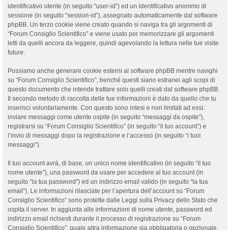
identificativo utente (in seguito “user-id”) ed un identificativo anonimo di
sessione (in seguito “session-id”), assegnato automaticamente dal software
phpBB. Un terzo cookie viene creato quando si naviga tra gli argomenti di
“Forum Consiglio Scientifico” e viene usato per memorizzare gli argomenti
letti da quelli ancora da leggere, quindi agevolando la lettura nelle tue visite
future.
Possiamo anche generare cookie esterni al software phpBB mentre navighi
su “Forum Consiglio Scientifico”, benché questi siano estranei agli scopi di
questo documento che intende trattare solo quelli creati dal software phpBB.
Il secondo metodo di raccolta delle tue informazioni è dato da quello che tu
inserisci volontariamente. Con questo sono intesi e non limitati ad essi:
inviare messaggi come utente ospite (in seguito “messaggi da ospite”),
registrarsi su “Forum Consiglio Scientifico” (in seguito “il tuo account”) e
l’invio di messaggi dopo la registrazione e l’accesso (in seguito “i tuoi
messaggi”).
Il tuo account avrà, di base, un unico nome identificativo (in seguito “il tuo
nome utente”), una password da usare per accedere al tuo account (in
seguito “la tua password”) ed un indirizzo email valido (in seguito “la tua
email”). Le informazioni rilasciate per l’apertura dell’account su “Forum
Consiglio Scientifico” sono protette dalle Leggi sulla Privacy dello Stato che
ospita il server. In aggiunta alle informazioni di nome utente, password ed
indirizzo email richiesti durante il processo di registrazione su “Forum
Consiglio Scientifico”, quale altra informazione sia obbligatoria o opzionale,