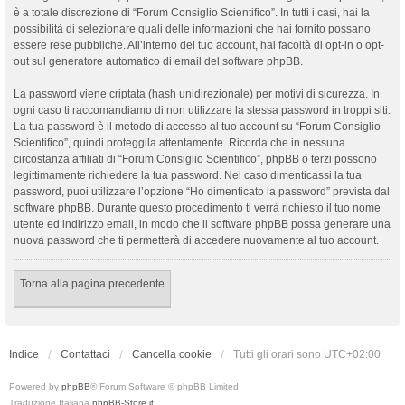
è a totale discrezione di “Forum Consiglio Scientifico”. In tutti i casi, hai la
possibilità di selezionare quali delle informazioni che hai fornito possano
essere rese pubbliche. All’interno del tuo account, hai facoltà di opt-in o opt-
out sul generatore automatico di email del software phpBB.
La password viene criptata (hash unidirezionale) per motivi di sicurezza. In
ogni caso ti raccomandiamo di non utilizzare la stessa password in troppi siti.
La tua password è il metodo di accesso al tuo account su “Forum Consiglio
Scientifico”, quindi proteggila attentamente. Ricorda che in nessuna
circostanza affiliati di “Forum Consiglio Scientifico”, phpBB o terzi possono
legittimamente richiedere la tua password. Nel caso dimenticassi la tua
password, puoi utilizzare l’opzione “Ho dimenticato la password” prevista dal
software phpBB. Durante questo procedimento ti verrà richiesto il tuo nome
utente ed indirizzo email, in modo che il software phpBB possa generare una
nuova password che ti permetterà di accedere nuovamente al tuo account.
Torna alla pagina precedente
Indice
Contattaci
Cancella cookie
Tutti gli orari sono
UTC+02:00
Powered by
phpBB
® Forum Software © phpBB Limited
Traduzione Italiana
phpBB-Store.it