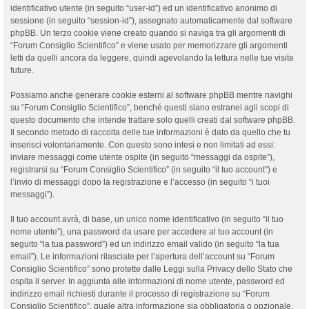
identificativo utente (in seguito “user-id”) ed un identificativo anonimo di
sessione (in seguito “session-id”), assegnato automaticamente dal software
phpBB. Un terzo cookie viene creato quando si naviga tra gli argomenti di
“Forum Consiglio Scientifico” e viene usato per memorizzare gli argomenti
letti da quelli ancora da leggere, quindi agevolando la lettura nelle tue visite
future.
Possiamo anche generare cookie esterni al software phpBB mentre navighi
su “Forum Consiglio Scientifico”, benché questi siano estranei agli scopi di
questo documento che intende trattare solo quelli creati dal software phpBB.
Il secondo metodo di raccolta delle tue informazioni è dato da quello che tu
inserisci volontariamente. Con questo sono intesi e non limitati ad essi:
inviare messaggi come utente ospite (in seguito “messaggi da ospite”),
registrarsi su “Forum Consiglio Scientifico” (in seguito “il tuo account”) e
l’invio di messaggi dopo la registrazione e l’accesso (in seguito “i tuoi
messaggi”).
Il tuo account avrà, di base, un unico nome identificativo (in seguito “il tuo
nome utente”), una password da usare per accedere al tuo account (in
seguito “la tua password”) ed un indirizzo email valido (in seguito “la tua
email”). Le informazioni rilasciate per l’apertura dell’account su “Forum
Consiglio Scientifico” sono protette dalle Leggi sulla Privacy dello Stato che
ospita il server. In aggiunta alle informazioni di nome utente, password ed
indirizzo email richiesti durante il processo di registrazione su “Forum
Consiglio Scientifico”, quale altra informazione sia obbligatoria o opzionale,