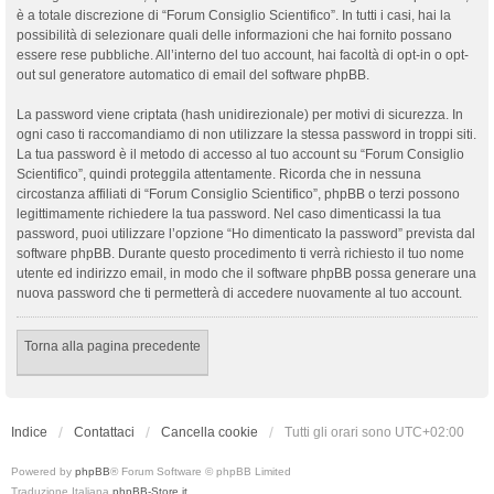
è a totale discrezione di “Forum Consiglio Scientifico”. In tutti i casi, hai la
possibilità di selezionare quali delle informazioni che hai fornito possano
essere rese pubbliche. All’interno del tuo account, hai facoltà di opt-in o opt-
out sul generatore automatico di email del software phpBB.
La password viene criptata (hash unidirezionale) per motivi di sicurezza. In
ogni caso ti raccomandiamo di non utilizzare la stessa password in troppi siti.
La tua password è il metodo di accesso al tuo account su “Forum Consiglio
Scientifico”, quindi proteggila attentamente. Ricorda che in nessuna
circostanza affiliati di “Forum Consiglio Scientifico”, phpBB o terzi possono
legittimamente richiedere la tua password. Nel caso dimenticassi la tua
password, puoi utilizzare l’opzione “Ho dimenticato la password” prevista dal
software phpBB. Durante questo procedimento ti verrà richiesto il tuo nome
utente ed indirizzo email, in modo che il software phpBB possa generare una
nuova password che ti permetterà di accedere nuovamente al tuo account.
Torna alla pagina precedente
Indice
Contattaci
Cancella cookie
Tutti gli orari sono
UTC+02:00
Powered by
phpBB
® Forum Software © phpBB Limited
Traduzione Italiana
phpBB-Store.it