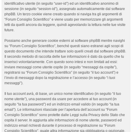
identificativo utente (in seguito “user-id”) ed un identificativo anonimo di
sessione (in seguito “session-id”), assegnato automaticamente dal software
phpBB. Un terzo cookie viene creato quando si naviga tra gli argomenti di
“Forum Consiglio Scientifico” e viene usato per memorizzare gli argomenti
letti da quelli ancora da leggere, quindi agevolando la lettura nelle tue visite
future.
Possiamo anche generare cookie esterni al software phpBB mentre navighi
su “Forum Consiglio Scientifico”, benché questi siano estranei agli scopi di
questo documento che intende trattare solo quelli creati dal software phpBB.
Il secondo metodo di raccolta delle tue informazioni è dato da quello che tu
inserisci volontariamente. Con questo sono intesi e non limitati ad essi:
inviare messaggi come utente ospite (in seguito “messaggi da ospite”),
registrarsi su “Forum Consiglio Scientifico” (in seguito “il tuo account”) e
l’invio di messaggi dopo la registrazione e l’accesso (in seguito “i tuoi
messaggi”).
Il tuo account avrà, di base, un unico nome identificativo (in seguito “il tuo
nome utente”), una password da usare per accedere al tuo account (in
seguito “la tua password”) ed un indirizzo email valido (in seguito “la tua
email”). Le informazioni rilasciate per l’apertura dell’account su “Forum
Consiglio Scientifico” sono protette dalle Leggi sulla Privacy dello Stato che
ospita il server. In aggiunta alle informazioni di nome utente, password ed
indirizzo email richiesti durante il processo di registrazione su “Forum
Consiglio Scientifico”, quale altra informazione sia obbligatoria o opzionale,