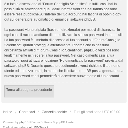
è a totale discrezione di “Forum Consiglio Scientifico”. In tutti i casi, hai la
possibilità di selezionare quali delle informazioni che hai fornito possano
essere rese pubbliche. All’interno del tuo account, hai facoltà di opt-in o opt-
out sul generatore automatico di email del software phpBB.
La password viene criptata (hash unidirezionale) per motivi di sicurezza. In
ogni caso ti raccomandiamo di non utilizzare la stessa password in troppi siti.
La tua password è il metodo di accesso al tuo account su “Forum Consiglio
Scientifico”, quindi proteggila attentamente. Ricorda che in nessuna
circostanza affiliati di “Forum Consiglio Scientifico”, phpBB o terzi possono
legittimamente richiedere la tua password. Nel caso dimenticassi la tua
password, puoi utilizzare l’opzione “Ho dimenticato la password” prevista dal
software phpBB. Durante questo procedimento ti verrà richiesto il tuo nome
utente ed indirizzo email, in modo che il software phpBB possa generare una
nuova password che ti permetterà di accedere nuovamente al tuo account.
Torna alla pagina precedente
Indice
Contattaci
Cancella cookie
Tutti gli orari sono
UTC+02:00
Powered by
phpBB
® Forum Software © phpBB Limited
Traduzione Italiana
phpBB-Store.it