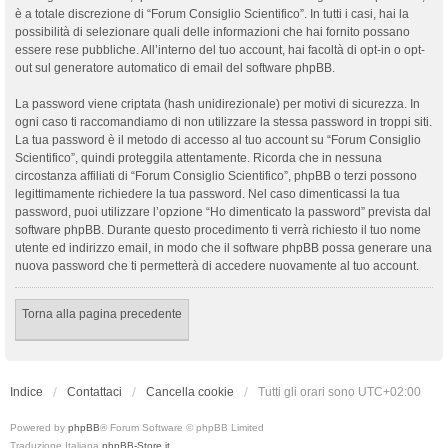
è a totale discrezione di “Forum Consiglio Scientifico”. In tutti i casi, hai la
possibilità di selezionare quali delle informazioni che hai fornito possano
essere rese pubbliche. All’interno del tuo account, hai facoltà di opt-in o opt-
out sul generatore automatico di email del software phpBB.
La password viene criptata (hash unidirezionale) per motivi di sicurezza. In
ogni caso ti raccomandiamo di non utilizzare la stessa password in troppi siti.
La tua password è il metodo di accesso al tuo account su “Forum Consiglio
Scientifico”, quindi proteggila attentamente. Ricorda che in nessuna
circostanza affiliati di “Forum Consiglio Scientifico”, phpBB o terzi possono
legittimamente richiedere la tua password. Nel caso dimenticassi la tua
password, puoi utilizzare l’opzione “Ho dimenticato la password” prevista dal
software phpBB. Durante questo procedimento ti verrà richiesto il tuo nome
utente ed indirizzo email, in modo che il software phpBB possa generare una
nuova password che ti permetterà di accedere nuovamente al tuo account.
Torna alla pagina precedente
Indice
Contattaci
Cancella cookie
Tutti gli orari sono
UTC+02:00
Powered by
phpBB
® Forum Software © phpBB Limited
Traduzione Italiana
phpBB-Store.it