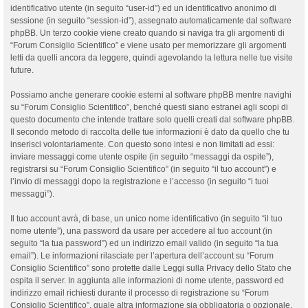
identificativo utente (in seguito “user-id”) ed un identificativo anonimo di
sessione (in seguito “session-id”), assegnato automaticamente dal software
phpBB. Un terzo cookie viene creato quando si naviga tra gli argomenti di
“Forum Consiglio Scientifico” e viene usato per memorizzare gli argomenti
letti da quelli ancora da leggere, quindi agevolando la lettura nelle tue visite
future.
Possiamo anche generare cookie esterni al software phpBB mentre navighi
su “Forum Consiglio Scientifico”, benché questi siano estranei agli scopi di
questo documento che intende trattare solo quelli creati dal software phpBB.
Il secondo metodo di raccolta delle tue informazioni è dato da quello che tu
inserisci volontariamente. Con questo sono intesi e non limitati ad essi:
inviare messaggi come utente ospite (in seguito “messaggi da ospite”),
registrarsi su “Forum Consiglio Scientifico” (in seguito “il tuo account”) e
l’invio di messaggi dopo la registrazione e l’accesso (in seguito “i tuoi
messaggi”).
Il tuo account avrà, di base, un unico nome identificativo (in seguito “il tuo
nome utente”), una password da usare per accedere al tuo account (in
seguito “la tua password”) ed un indirizzo email valido (in seguito “la tua
email”). Le informazioni rilasciate per l’apertura dell’account su “Forum
Consiglio Scientifico” sono protette dalle Leggi sulla Privacy dello Stato che
ospita il server. In aggiunta alle informazioni di nome utente, password ed
indirizzo email richiesti durante il processo di registrazione su “Forum
Consiglio Scientifico”, quale altra informazione sia obbligatoria o opzionale,