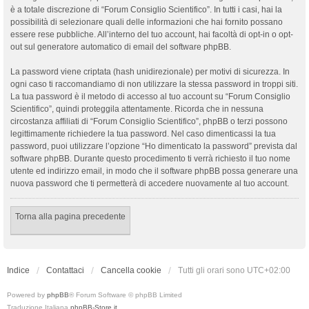
è a totale discrezione di “Forum Consiglio Scientifico”. In tutti i casi, hai la
possibilità di selezionare quali delle informazioni che hai fornito possano
essere rese pubbliche. All’interno del tuo account, hai facoltà di opt-in o opt-
out sul generatore automatico di email del software phpBB.
La password viene criptata (hash unidirezionale) per motivi di sicurezza. In
ogni caso ti raccomandiamo di non utilizzare la stessa password in troppi siti.
La tua password è il metodo di accesso al tuo account su “Forum Consiglio
Scientifico”, quindi proteggila attentamente. Ricorda che in nessuna
circostanza affiliati di “Forum Consiglio Scientifico”, phpBB o terzi possono
legittimamente richiedere la tua password. Nel caso dimenticassi la tua
password, puoi utilizzare l’opzione “Ho dimenticato la password” prevista dal
software phpBB. Durante questo procedimento ti verrà richiesto il tuo nome
utente ed indirizzo email, in modo che il software phpBB possa generare una
nuova password che ti permetterà di accedere nuovamente al tuo account.
Torna alla pagina precedente
Indice
Contattaci
Cancella cookie
Tutti gli orari sono
UTC+02:00
Powered by
phpBB
® Forum Software © phpBB Limited
Traduzione Italiana
phpBB-Store.it