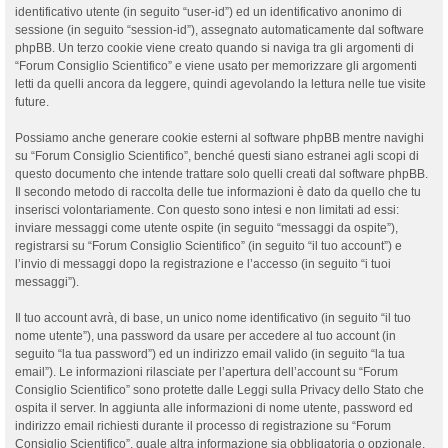
identificativo utente (in seguito “user-id”) ed un identificativo anonimo di
sessione (in seguito “session-id”), assegnato automaticamente dal software
phpBB. Un terzo cookie viene creato quando si naviga tra gli argomenti di
“Forum Consiglio Scientifico” e viene usato per memorizzare gli argomenti
letti da quelli ancora da leggere, quindi agevolando la lettura nelle tue visite
future.
Possiamo anche generare cookie esterni al software phpBB mentre navighi
su “Forum Consiglio Scientifico”, benché questi siano estranei agli scopi di
questo documento che intende trattare solo quelli creati dal software phpBB.
Il secondo metodo di raccolta delle tue informazioni è dato da quello che tu
inserisci volontariamente. Con questo sono intesi e non limitati ad essi:
inviare messaggi come utente ospite (in seguito “messaggi da ospite”),
registrarsi su “Forum Consiglio Scientifico” (in seguito “il tuo account”) e
l’invio di messaggi dopo la registrazione e l’accesso (in seguito “i tuoi
messaggi”).
Il tuo account avrà, di base, un unico nome identificativo (in seguito “il tuo
nome utente”), una password da usare per accedere al tuo account (in
seguito “la tua password”) ed un indirizzo email valido (in seguito “la tua
email”). Le informazioni rilasciate per l’apertura dell’account su “Forum
Consiglio Scientifico” sono protette dalle Leggi sulla Privacy dello Stato che
ospita il server. In aggiunta alle informazioni di nome utente, password ed
indirizzo email richiesti durante il processo di registrazione su “Forum
Consiglio Scientifico”, quale altra informazione sia obbligatoria o opzionale,