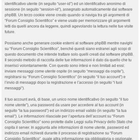
identificativo utente (in seguito “user-id”) ed un identificativo anonimo di
sessione (in seguito “session-id”), assegnato automaticamente dal software
phpBB. Un terzo cookie viene creato quando si naviga tra gli argomenti di
“Forum Consiglio Scientifico” e viene usato per memorizzare gli argomenti
letti da quelli ancora da leggere, quindi agevolando la lettura nelle tue visite
future.
Possiamo anche generare cookie esterni al software phpBB mentre navighi
su “Forum Consiglio Scientifico”, benché questi siano estranei agli scopi di
questo documento che intende trattare solo quelli creati dal software phpBB.
Il secondo metodo di raccolta delle tue informazioni è dato da quello che tu
inserisci volontariamente. Con questo sono intesi e non limitati ad essi:
inviare messaggi come utente ospite (in seguito “messaggi da ospite”),
registrarsi su “Forum Consiglio Scientifico” (in seguito “il tuo account”) e
l’invio di messaggi dopo la registrazione e l’accesso (in seguito “i tuoi
messaggi”).
Il tuo account avrà, di base, un unico nome identificativo (in seguito “il tuo
nome utente”), una password da usare per accedere al tuo account (in
seguito “la tua password”) ed un indirizzo email valido (in seguito “la tua
email”). Le informazioni rilasciate per l’apertura dell’account su “Forum
Consiglio Scientifico” sono protette dalle Leggi sulla Privacy dello Stato che
ospita il server. In aggiunta alle informazioni di nome utente, password ed
indirizzo email richiesti durante il processo di registrazione su “Forum
Consiglio Scientifico”, quale altra informazione sia obbligatoria o opzionale,