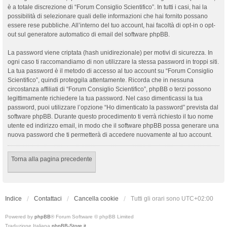
è a totale discrezione di “Forum Consiglio Scientifico”. In tutti i casi, hai la
possibilità di selezionare quali delle informazioni che hai fornito possano
essere rese pubbliche. All’interno del tuo account, hai facoltà di opt-in o opt-
out sul generatore automatico di email del software phpBB.
La password viene criptata (hash unidirezionale) per motivi di sicurezza. In
ogni caso ti raccomandiamo di non utilizzare la stessa password in troppi siti.
La tua password è il metodo di accesso al tuo account su “Forum Consiglio
Scientifico”, quindi proteggila attentamente. Ricorda che in nessuna
circostanza affiliati di “Forum Consiglio Scientifico”, phpBB o terzi possono
legittimamente richiedere la tua password. Nel caso dimenticassi la tua
password, puoi utilizzare l’opzione “Ho dimenticato la password” prevista dal
software phpBB. Durante questo procedimento ti verrà richiesto il tuo nome
utente ed indirizzo email, in modo che il software phpBB possa generare una
nuova password che ti permetterà di accedere nuovamente al tuo account.
Torna alla pagina precedente
Indice
Contattaci
Cancella cookie
Tutti gli orari sono
UTC+02:00
Powered by
phpBB
® Forum Software © phpBB Limited
Traduzione Italiana
phpBB-Store.it