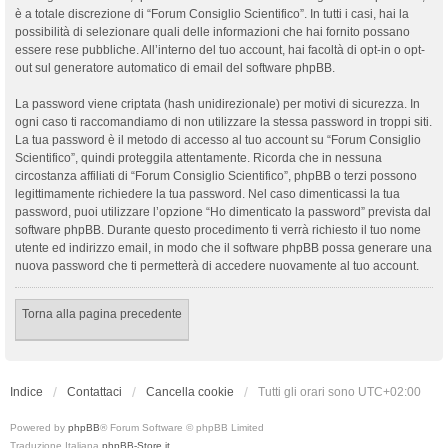
è a totale discrezione di “Forum Consiglio Scientifico”. In tutti i casi, hai la
possibilità di selezionare quali delle informazioni che hai fornito possano
essere rese pubbliche. All’interno del tuo account, hai facoltà di opt-in o opt-
out sul generatore automatico di email del software phpBB.
La password viene criptata (hash unidirezionale) per motivi di sicurezza. In
ogni caso ti raccomandiamo di non utilizzare la stessa password in troppi siti.
La tua password è il metodo di accesso al tuo account su “Forum Consiglio
Scientifico”, quindi proteggila attentamente. Ricorda che in nessuna
circostanza affiliati di “Forum Consiglio Scientifico”, phpBB o terzi possono
legittimamente richiedere la tua password. Nel caso dimenticassi la tua
password, puoi utilizzare l’opzione “Ho dimenticato la password” prevista dal
software phpBB. Durante questo procedimento ti verrà richiesto il tuo nome
utente ed indirizzo email, in modo che il software phpBB possa generare una
nuova password che ti permetterà di accedere nuovamente al tuo account.
Torna alla pagina precedente
Indice
Contattaci
Cancella cookie
Tutti gli orari sono
UTC+02:00
Powered by
phpBB
® Forum Software © phpBB Limited
Traduzione Italiana
phpBB-Store.it