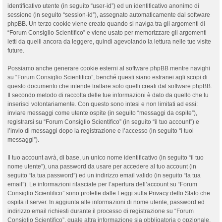
identificativo utente (in seguito “user-id”) ed un identificativo anonimo di
sessione (in seguito “session-id”), assegnato automaticamente dal software
phpBB. Un terzo cookie viene creato quando si naviga tra gli argomenti di
“Forum Consiglio Scientifico” e viene usato per memorizzare gli argomenti
letti da quelli ancora da leggere, quindi agevolando la lettura nelle tue visite
future.
Possiamo anche generare cookie esterni al software phpBB mentre navighi
su “Forum Consiglio Scientifico”, benché questi siano estranei agli scopi di
questo documento che intende trattare solo quelli creati dal software phpBB.
Il secondo metodo di raccolta delle tue informazioni è dato da quello che tu
inserisci volontariamente. Con questo sono intesi e non limitati ad essi:
inviare messaggi come utente ospite (in seguito “messaggi da ospite”),
registrarsi su “Forum Consiglio Scientifico” (in seguito “il tuo account”) e
l’invio di messaggi dopo la registrazione e l’accesso (in seguito “i tuoi
messaggi”).
Il tuo account avrà, di base, un unico nome identificativo (in seguito “il tuo
nome utente”), una password da usare per accedere al tuo account (in
seguito “la tua password”) ed un indirizzo email valido (in seguito “la tua
email”). Le informazioni rilasciate per l’apertura dell’account su “Forum
Consiglio Scientifico” sono protette dalle Leggi sulla Privacy dello Stato che
ospita il server. In aggiunta alle informazioni di nome utente, password ed
indirizzo email richiesti durante il processo di registrazione su “Forum
Consiglio Scientifico”, quale altra informazione sia obbligatoria o opzionale,