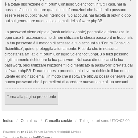
è a totale discrezione di “Forum Consiglio Scientifico”. In tutti i casi, hai la
possibilità di selezionare quali delle informazioni che hai fornito possano
essere rese pubbliche. All’interno del tuo account, hai facoltà di opt-in o opt-
out sul generatore automatico di email del software phpBB.
La password viene criptata (hash unidirezionale) per motivi di sicurezza. In
ogni caso ti raccomandiamo di non utilizzare la stessa password in troppi siti.
La tua password è il metodo di accesso al tuo account su “Forum Consiglio
Scientifico”, quindi proteggila attentamente. Ricorda che in nessuna
circostanza affiliati di “Forum Consiglio Scientifico”, phpBB o terzi possono
legittimamente richiedere la tua password. Nel caso dimenticassi la tua
password, puoi utilizzare l’opzione “Ho dimenticato la password” prevista dal
software phpBB. Durante questo procedimento ti verrà richiesto il tuo nome
utente ed indirizzo email, in modo che il software phpBB possa generare una
nuova password che ti permetterà di accedere nuovamente al tuo account.
Torna alla pagina precedente
Indice
Contattaci
Cancella cookie
Tutti gli orari sono
UTC+02:00
Powered by
phpBB
® Forum Software © phpBB Limited
Traduzione Italiana
phpBB-Store.it