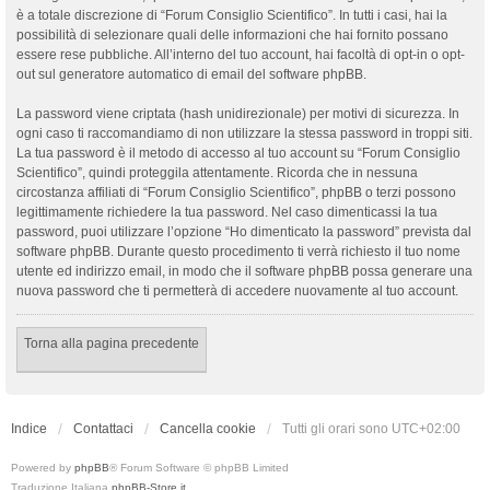
è a totale discrezione di “Forum Consiglio Scientifico”. In tutti i casi, hai la
possibilità di selezionare quali delle informazioni che hai fornito possano
essere rese pubbliche. All’interno del tuo account, hai facoltà di opt-in o opt-
out sul generatore automatico di email del software phpBB.
La password viene criptata (hash unidirezionale) per motivi di sicurezza. In
ogni caso ti raccomandiamo di non utilizzare la stessa password in troppi siti.
La tua password è il metodo di accesso al tuo account su “Forum Consiglio
Scientifico”, quindi proteggila attentamente. Ricorda che in nessuna
circostanza affiliati di “Forum Consiglio Scientifico”, phpBB o terzi possono
legittimamente richiedere la tua password. Nel caso dimenticassi la tua
password, puoi utilizzare l’opzione “Ho dimenticato la password” prevista dal
software phpBB. Durante questo procedimento ti verrà richiesto il tuo nome
utente ed indirizzo email, in modo che il software phpBB possa generare una
nuova password che ti permetterà di accedere nuovamente al tuo account.
Torna alla pagina precedente
Indice
Contattaci
Cancella cookie
Tutti gli orari sono
UTC+02:00
Powered by
phpBB
® Forum Software © phpBB Limited
Traduzione Italiana
phpBB-Store.it