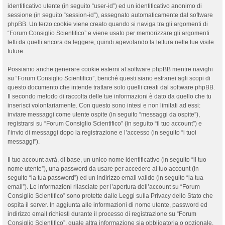
identificativo utente (in seguito “user-id”) ed un identificativo anonimo di
sessione (in seguito “session-id”), assegnato automaticamente dal software
phpBB. Un terzo cookie viene creato quando si naviga tra gli argomenti di
“Forum Consiglio Scientifico” e viene usato per memorizzare gli argomenti
letti da quelli ancora da leggere, quindi agevolando la lettura nelle tue visite
future.
Possiamo anche generare cookie esterni al software phpBB mentre navighi
su “Forum Consiglio Scientifico”, benché questi siano estranei agli scopi di
questo documento che intende trattare solo quelli creati dal software phpBB.
Il secondo metodo di raccolta delle tue informazioni è dato da quello che tu
inserisci volontariamente. Con questo sono intesi e non limitati ad essi:
inviare messaggi come utente ospite (in seguito “messaggi da ospite”),
registrarsi su “Forum Consiglio Scientifico” (in seguito “il tuo account”) e
l’invio di messaggi dopo la registrazione e l’accesso (in seguito “i tuoi
messaggi”).
Il tuo account avrà, di base, un unico nome identificativo (in seguito “il tuo
nome utente”), una password da usare per accedere al tuo account (in
seguito “la tua password”) ed un indirizzo email valido (in seguito “la tua
email”). Le informazioni rilasciate per l’apertura dell’account su “Forum
Consiglio Scientifico” sono protette dalle Leggi sulla Privacy dello Stato che
ospita il server. In aggiunta alle informazioni di nome utente, password ed
indirizzo email richiesti durante il processo di registrazione su “Forum
Consiglio Scientifico”, quale altra informazione sia obbligatoria o opzionale,