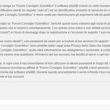
 naviga su “Forum Consiglio Scientifico” il software phpBB creerà un certo numero di
ificativo utente (in seguito “user-id”) ed un identificativo anonimo di sessione (i
m Consiglio Scientifico” e viene usato per memorizzare gli argomenti letti da quelli
i su “Forum Consiglio Scientifico”, benché questi siano estranei agli scopi di que
quello che tu inserisci volontariamente. Con questo sono intesi e non limitati ad es
 account”) e l’invio di messaggi dopo la registrazione e l’accesso (in seguito “i tuoi m
il tuo nome utente”), una password da usare per accedere al tuo account (in seguito “
m Consiglio Scientifico” sono protette dalle Leggi sulla Privacy dello Stato che ospit
onsiglio Scientifico”, quale altra informazione sia obbligatoria o opzionale, è a totale
ano essere rese pubbliche. All’interno del tuo account, hai facoltà di opt-in o opt-o
a. In ogni caso ti raccomandiamo di non utilizzare la stessa password in troppi sit
nessuna circostanza affiliati di “Forum Consiglio Scientifico”, phpBB o terzi posson
revista dal software phpBB. Durante questo procedimento ti verrà richiesto il tuo n
te al tuo account.