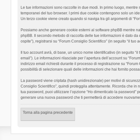
Le tue informazioni sono raccolte in due modi. In primo luogo, mentre si
temporanei del tuo browser. I primi due cookie contengono solo un ident
Un terzo cookie viene creato quando si naviga tra gli argomenti di “Foru
Possiamo anche generare cookie esterni al software phpBB mentre navigh
phpBB. Il secondo metodo di raccolta delle tue informazioni è dato da 
ospite”), registrarsi su “Forum Consiglio Scientifico” (in seguito “il tuo
Il tuo account avrà, di base, un unico nome identificativo (in seguito “
email”). Le informazioni rilasciate per l’apertura dell’account su “Foru
indirizzo email richiesti durante il processo di registrazione su “Forum C
possibilità di selezionare quali delle informazioni che hai fornito poss
La password viene criptata (hash unidirezionale) per motivi di sicurezz
Consiglio Scientifico”, quindi proteggila attentamente. Ricorda che in 
tua password, puoi utilizzare l’opzione “Ho dimenticato la password” p
generare una nuova password che ti permetterà di accedere nuovamen
Torna alla pagina precedente