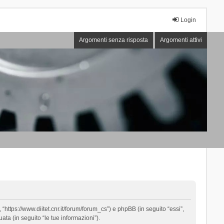
Login
Argomenti senza risposta
Argomenti attivi
“https://www.diitet.cnr.it/forum/forum_cs”) e phpBB (in seguito “essi”,
ta (in seguito “le tue informazioni”).