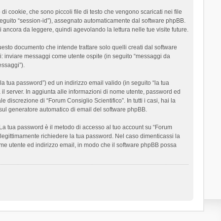
 cookie, che sono piccoli file di testo che vengono scaricati nei file
n seguito “session-id”), assegnato automaticamente dal software phpBB.
 ancora da leggere, quindi agevolando la lettura nelle tue visite future.
sto documento che intende trattare solo quelli creati dal software
si: inviare messaggi come utente ospite (in seguito “messaggi da
essaggi”).
la tua password”) ed un indirizzo email valido (in seguito “la tua
a il server. In aggiunta alle informazioni di nome utente, password ed
 discrezione di “Forum Consiglio Scientifico”. In tutti i casi, hai la
ut sul generatore automatico di email del software phpBB.
i. La tua password è il metodo di accesso al tuo account su “Forum
o legittimamente richiedere la tua password. Nel caso dimenticassi la
ome utente ed indirizzo email, in modo che il software phpBB possa