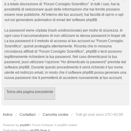
è a totale discrezione di “Forum Consiglio Scientifico”. In tutti i casi, hai la
possibilità di selezionare quali delle informazioni che hai fornito possano
essere rese pubbliche. All’interno del tuo account, hai facoltà di opt-in o opt-
out sul generatore automatico di email del software phpBB.
La password viene criptata (hash unidirezionale) per motivi di sicurezza. In
ogni caso ti raccomandiamo di non utilizzare la stessa password in troppi siti.
La tua password è il metodo di accesso al tuo account su “Forum Consiglio
Scientifico”, quindi proteggila attentamente. Ricorda che in nessuna
circostanza affiliati di “Forum Consiglio Scientifico”, phpBB o terzi possono
legittimamente richiedere la tua password. Nel caso dimenticassi la tua
password, puoi utilizzare l’opzione “Ho dimenticato la password” prevista dal
software phpBB. Durante questo procedimento ti verrà richiesto il tuo nome
utente ed indirizzo email, in modo che il software phpBB possa generare una
nuova password che ti permetterà di accedere nuovamente al tuo account.
Torna alla pagina precedente
Indice
Contattaci
Cancella cookie
Tutti gli orari sono
UTC+02:00
Powered by
phpBB
® Forum Software © phpBB Limited
Traduzione Italiana
phpBB-Store.it