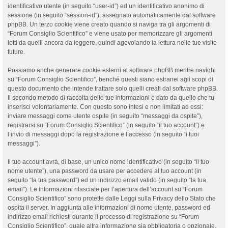
identificativo utente (in seguito “user-id”) ed un identificativo anonimo di
sessione (in seguito “session-id”), assegnato automaticamente dal software
phpBB. Un terzo cookie viene creato quando si naviga tra gli argomenti di
“Forum Consiglio Scientifico” e viene usato per memorizzare gli argomenti
letti da quelli ancora da leggere, quindi agevolando la lettura nelle tue visite
future.
Possiamo anche generare cookie esterni al software phpBB mentre navighi
su “Forum Consiglio Scientifico”, benché questi siano estranei agli scopi di
questo documento che intende trattare solo quelli creati dal software phpBB.
Il secondo metodo di raccolta delle tue informazioni è dato da quello che tu
inserisci volontariamente. Con questo sono intesi e non limitati ad essi:
inviare messaggi come utente ospite (in seguito “messaggi da ospite”),
registrarsi su “Forum Consiglio Scientifico” (in seguito “il tuo account”) e
l’invio di messaggi dopo la registrazione e l’accesso (in seguito “i tuoi
messaggi”).
Il tuo account avrà, di base, un unico nome identificativo (in seguito “il tuo
nome utente”), una password da usare per accedere al tuo account (in
seguito “la tua password”) ed un indirizzo email valido (in seguito “la tua
email”). Le informazioni rilasciate per l’apertura dell’account su “Forum
Consiglio Scientifico” sono protette dalle Leggi sulla Privacy dello Stato che
ospita il server. In aggiunta alle informazioni di nome utente, password ed
indirizzo email richiesti durante il processo di registrazione su “Forum
Consiglio Scientifico”, quale altra informazione sia obbligatoria o opzionale,