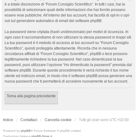
è a totale discrezione di “Forum Consiglio Scientifico”. In tutti i casi, hai la
possibilità di selezionare quali delle informazioni che hai fornito possano
essere rese pubbliche. All’interno del tuo account, hai facoltà di opt-in o opt-
out sul generatore automatico di email del software phpBB.
La password viene criptata (hash unidirezionale) per motivi di sicurezza. In
ogni caso ti raccomandiamo di non utilizzare la stessa password in troppi siti.
La tua password è il metodo di accesso al tuo account su “Forum Consiglio
Scientifico”, quindi proteggila attentamente. Ricorda che in nessuna
circostanza affiliati di “Forum Consiglio Scientifico”, phpBB o terzi possono
legittimamente richiedere la tua password. Nel caso dimenticassi la tua
password, puoi utilizzare l’opzione “Ho dimenticato la password” prevista dal
software phpBB. Durante questo procedimento ti verrà richiesto il tuo nome
utente ed indirizzo email, in modo che il software phpBB possa generare una
nuova password che ti permetterà di accedere nuovamente al tuo account.
Torna alla pagina precedente
Indice
Contattaci
Cancella cookie
Tutti gli orari sono
UTC+02:00
Powered by
phpBB
® Forum Software © phpBB Limited
Traduzione Italiana
phpBB-Store.it