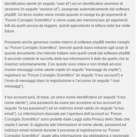
identificativo utente (in seguito “user-id”) ed un identificativo anonimo di
sessione (in seguito “session-id”), assegnato automaticamente dal software
phpBB. Un terzo cookie viene creato quando si naviga tra gli argomenti di
“Forum Consiglio Scientifico” e viene usato per memorizzare gli argomenti
letti da quelli ancora da leggere, quindi agevolando la lettura nelle tue visite
future.
Possiamo anche generare cookie esterni al software phpBB mentre navighi
su “Forum Consiglio Scientifico”, benché questi siano estranei agli scopi di
questo documento che intende trattare solo quelli creati dal software phpBB.
Il secondo metodo di raccolta delle tue informazioni è dato da quello che tu
inserisci volontariamente. Con questo sono intesi e non limitati ad essi:
inviare messaggi come utente ospite (in seguito “messaggi da ospite”),
registrarsi su “Forum Consiglio Scientifico” (in seguito “il tuo account”) e
l’invio di messaggi dopo la registrazione e l’accesso (in seguito “i tuoi
messaggi”).
Il tuo account avrà, di base, un unico nome identificativo (in seguito “il tuo
nome utente”), una password da usare per accedere al tuo account (in
seguito “la tua password”) ed un indirizzo email valido (in seguito “la tua
email”). Le informazioni rilasciate per l’apertura dell’account su “Forum
Consiglio Scientifico” sono protette dalle Leggi sulla Privacy dello Stato che
ospita il server. In aggiunta alle informazioni di nome utente, password ed
indirizzo email richiesti durante il processo di registrazione su “Forum
Consiglio Scientifico”, quale altra informazione sia obbligatoria o opzionale,